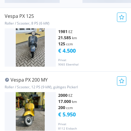
Vespa PX 125
Roller / Scooter, 8 PS (6 kW)
1981
EZ
21.585
km
125
ccm
€ 4.500
Privat
9065 Ebenthal
Vespa PX 200 MY
Roller / Scooter, 12 PS (9 kW), gültiges Pickerl
2000
EZ
17.000
km
200
ccm
€ 5.950
Privat
8112 Eisbach