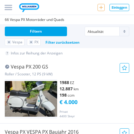
Einloggen
66 Vespa PX Motorräder und Quads
Filtern
Vespa
PX
Filter zurücksetzen
Infos zur Reihung der Anzeigen
Vespa PX 200 GS
Roller / Scooter, 12 PS (9 kW)
1988
EZ
12.887
km
198
ccm
€ 4.000
Privat
4400 Steyr
Vespa PX VESPA PX Baujahr 2016