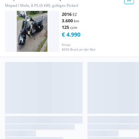
Moped / Mofa, 8 PS (6 kW), gültiges Pickerl
2016
EZ
3.600
km
125
ccm
€ 4.990
Privat
8600 Bruck an der Mur