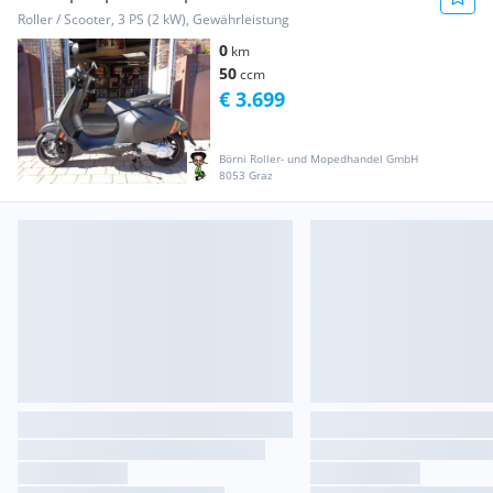
Roller / Scooter, 3 PS (2 kW), Gewährleistung
0
km
50
ccm
€ 3.699
Börni Roller- und Mopedhandel GmbH
8053 Graz