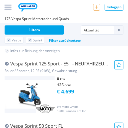
Einloggen
178 Vespa Sprint Motorräder und Quads
Filtern
Vespa
Sprint
Filter zurücksetzen
Infos zur Reihung der Anzeigen
Vespa Sprint 125 Sport - E5+ - NEUFAHRZEUG -
SONDERPREIS
Roller / Scooter, 12 PS (9 kW), Gewährleistung
0
km
125
ccm
€ 4.699
SW Moto GmbH
5280 Braunau am Inn
Vespa Sprint 50 Sport FL