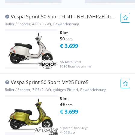
Vespa Sprint 50 Sport FL 4T - NEUFAHRZEUG -
SONDERPREIS
Roller / Scooter, 4 PS (3 kW), Gewährleistung
0
km
50
ccm
€ 3.699
SW Moto GmbH
5280 Braunau am Inn
Vespa Sprint 50 Sport MY25 Euro5
Roller / Scooter, 3 PS (2 kW), gültiges Pickerl, Gewährleistung
0
km
49
ccm
€ 3.699
sQooter Shop Steyr
4400 Steyr