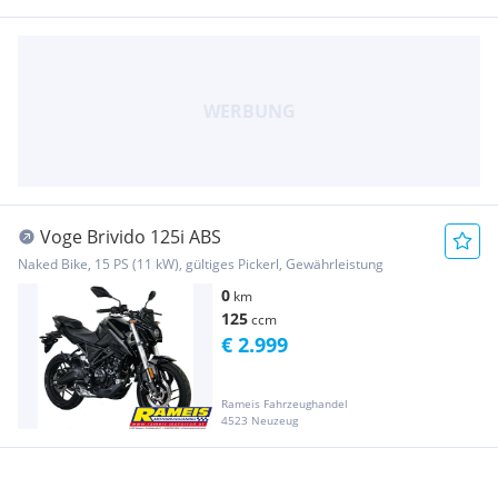
Voge Brivido 125i ABS
Naked Bike, 15 PS (11 kW), gültiges Pickerl, Gewährleistung
0
km
125
ccm
€ 2.999
Rameis Fahrzeughandel
4523 Neuzeug