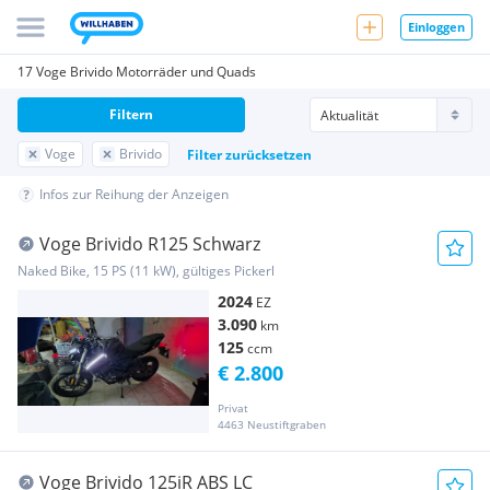
Einloggen
17 Voge Brivido Motorräder und Quads
Filtern
Voge
Brivido
Filter zurücksetzen
Infos zur Reihung der Anzeigen
Voge Brivido R125 Schwarz
Naked Bike, 15 PS (11 kW), gültiges Pickerl
2024
EZ
3.090
km
125
ccm
€ 2.800
Privat
4463 Neustiftgraben
Voge Brivido 125iR ABS LC