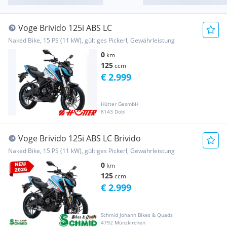
Voge Brivido 125i ABS LC
Naked Bike, 15 PS (11 kW), gültiges Pickerl, Gewährleistung
0
km
125
ccm
€ 2.999
Hütter GesmbH
8143 Dobl
Voge Brivido 125i ABS LC Brivido
Naked Bike, 15 PS (11 kW), gültiges Pickerl, Gewährleistung
0
km
125
ccm
€ 2.999
Schmid Johann Bikes & Quads
4792 Münzkirchen