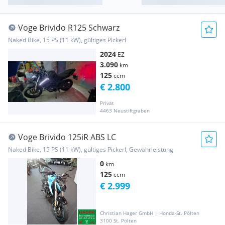
Voge Brivido R125 Schwarz
Naked Bike, 15 PS (11 kW), gültiges Pickerl
2024
EZ
3.090
km
125
ccm
€ 2.800
Privat
4463 Neustiftgraben
Voge Brivido 125iR ABS LC
Naked Bike, 15 PS (11 kW), gültiges Pickerl, Gewährleistung
0
km
125
ccm
€ 2.999
Christian Hager GmbH | Honda-St. Pölten
3100 St. Pölten