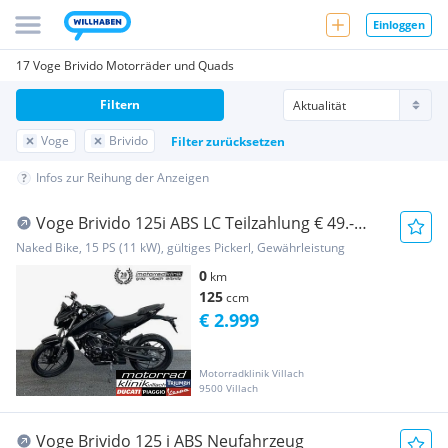
Einloggen
17 Voge Brivido Motorräder und Quads
Filtern
Voge
Brivido
Filter zurücksetzen
Infos zur Reihung der Anzeigen
Voge Brivido 125i ABS LC Teilzahlung € 49.-
Garantie
Naked Bike, 15 PS (11 kW), gültiges Pickerl, Gewährleistung
0
km
125
ccm
€ 2.999
Motorradklinik Villach
9500 Villach
Voge Brivido 125 i ABS Neufahrzeug