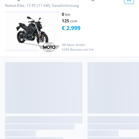
Naked Bike, 15 PS (11 kW), Gewährleistung
0
km
125
ccm
€ 2.999
SW Moto GmbH
5280 Braunau am Inn