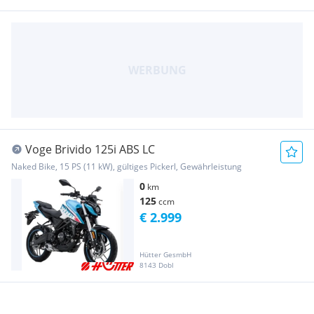
Voge Brivido 125i ABS LC
Naked Bike, 15 PS (11 kW), gültiges Pickerl, Gewährleistung
0
km
125
ccm
€ 2.999
Hütter GesmbH
8143 Dobl