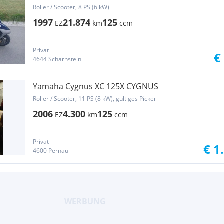
Roller / Scooter, 8 PS (6 kW)
1997
21.874
125
EZ
km
ccm
Privat
€
4644 Scharnstein
Yamaha Cygnus XC 125X CYGNUS
Roller / Scooter, 11 PS (8 kW), gültiges Pickerl
2006
4.300
125
EZ
km
ccm
Privat
€ 1
4600 Pernau