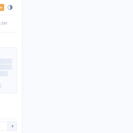
en
5.591