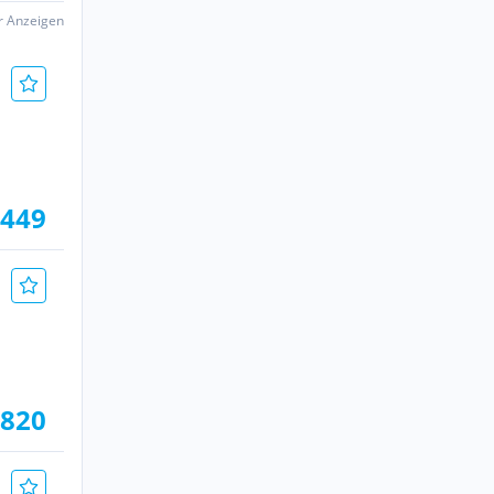
er Anzeigen
.449
 820