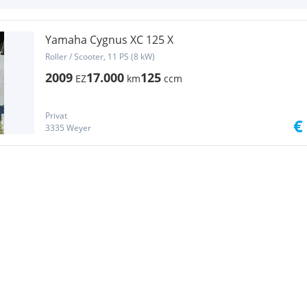
Yamaha Cygnus XC 125 X
Roller / Scooter, 11 PS (8 kW)
2009
17.000
125
EZ
km
ccm
Privat
€
3335 Weyer