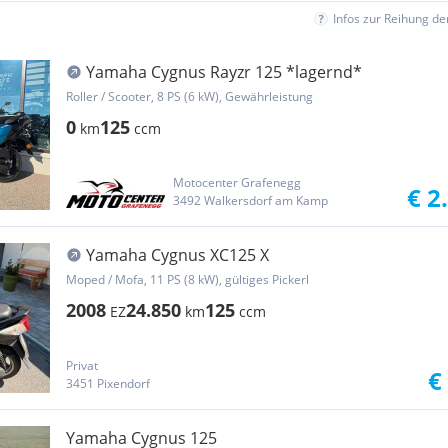
Infos zur Reihung d
Yamaha Cygnus Rayzr 125 *lagernd*
Roller / Scooter, 8 PS (6 kW), Gewährleistung
0
125
km
ccm
Motocenter Grafenegg
€ 2
3492 Walkersdorf am Kamp
Yamaha Cygnus XC125 X
Moped / Mofa, 11 PS (8 kW), gültiges Pickerl
2008
24.850
125
EZ
km
ccm
Privat
€
3451 Pixendorf
Yamaha Cygnus 125