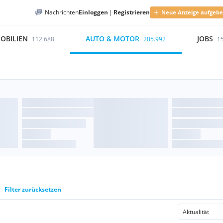
Nachrichten
Einloggen
|
Registrieren
Neue Anzeige aufgeb
OBILIEN
AUTO & MOTOR
JOBS
112.688
205.992
1
Filter zurücksetzen