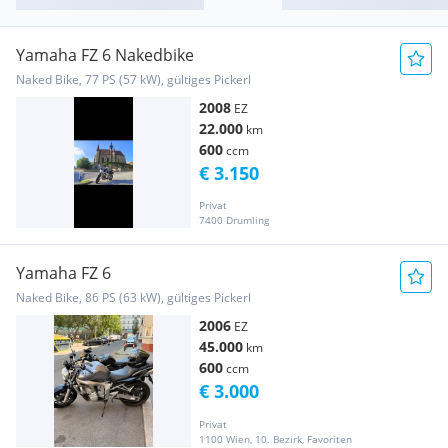
Yamaha FZ 6 Nakedbike
Naked Bike, 77 PS (57 kW), gültiges Pickerl
2008
EZ
22.000
km
600
ccm
€ 3.150
Privat
7400 Drumling
Yamaha FZ 6
Naked Bike, 86 PS (63 kW), gültiges Pickerl
2006
EZ
45.000
km
600
ccm
€ 3.000
Privat
1100 Wien, 10. Bezirk, Favoriten