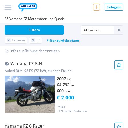
Einloggen
86 Yamaha FZ Motorräder und Quads
Filtern
Yamaha
FZ
Filter zurücksetzen
Infos zur Reihung der Anzeigen
Yamaha FZ 6-N
Naked Bike, 98 PS (72 kW), gültiges Pickerl
2007
EZ
64.792
km
600
ccm
€ 2.000
Privat
5120 Sankt Pantaleon
Yamaha FZ 6 Fazer