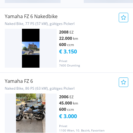
Yamaha FZ 6 Nakedbike
Naked Bike, 77 PS (57 kW), gültiges Pickerl
2008
EZ
22.000
km
600
ccm
€ 3.150
Privat
7400 Drumling
Yamaha FZ 6
Naked Bike, 86 PS (63 kW), gültiges Pickerl
2006
EZ
45.000
km
600
ccm
€ 3.000
Privat
1100 Wien, 10. Bezirk, Favoriten