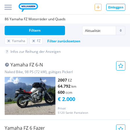
Einloggen
86 Yamaha FZ Motorräder und Quads
Filtern
Yamaha
FZ
Filter zurücksetzen
Infos zur Reihung der Anzeigen
Yamaha FZ 6-N
Naked Bike, 98 PS (72 kW), gültiges Pickerl
2007
EZ
64.792
km
600
ccm
€ 2.000
Privat
5120 Sankt Pantaleon
Yamaha FZ 6 Fazer