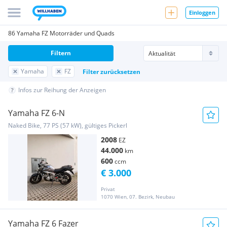
Einloggen
86 Yamaha FZ Motorräder und Quads
Filtern
Yamaha
FZ
Filter zurücksetzen
Infos zur Reihung der Anzeigen
Yamaha FZ 6-N
Naked Bike, 77 PS (57 kW), gültiges Pickerl
2008
EZ
44.000
km
600
ccm
€ 3.000
Privat
1070 Wien, 07. Bezirk, Neubau
Yamaha FZ 6 Fazer