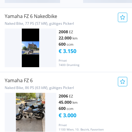
Yamaha FZ 6 Nakedbike
Naked Bike, 77 PS (57 kW), gültiges Pickerl
2008
EZ
22.000
km
600
ccm
€ 3.150
Privat
7400 Drumling
Yamaha FZ 6
Naked Bike, 86 PS (63 kW), gültiges Pickerl
2006
EZ
45.000
km
600
ccm
€ 3.000
Privat
1100 Wien, 10. Bezirk, Favoriten