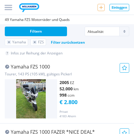
Einloggen
49 Yamaha FZS Motorräder und Quads
Filtern
Yamaha
FZS
Filter zurücksetzen
Infos zur Reihung der Anzeigen
Yamaha FZS 1000
Tourer, 143 PS (105 kW), gültiges Pickerl
2005
EZ
52.000
km
998
ccm
€ 2.800
Privat
4183 Ahorn
Yamaha FZS 1000 FAZER *NICE DEAL*