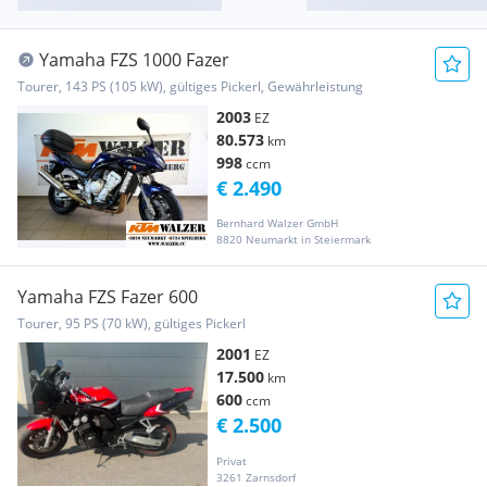
Yamaha FZS 1000 Fazer
Tourer, 143 PS (105 kW), gültiges Pickerl, Gewährleistung
2003
EZ
80.573
km
998
ccm
€ 2.490
Bernhard Walzer GmbH
8820 Neumarkt in Steiermark
Yamaha FZS Fazer 600
Tourer, 95 PS (70 kW), gültiges Pickerl
2001
EZ
17.500
km
600
ccm
€ 2.500
Privat
3261 Zarnsdorf