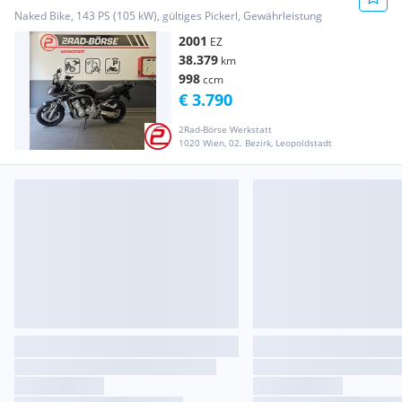
Naked Bike, 143 PS (105 kW), gültiges Pickerl, Gewährleistung
2001
EZ
38.379
km
998
ccm
€ 3.790
2Rad-Börse Werkstatt
1020 Wien, 02. Bezirk, Leopoldstadt