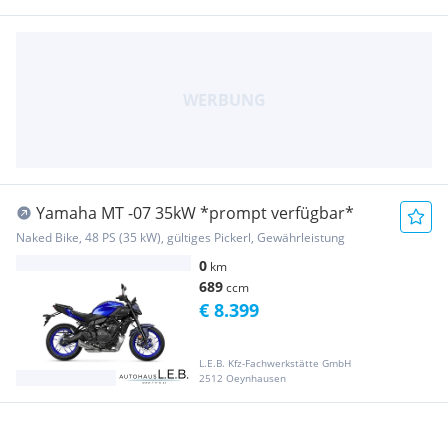
Yamaha MT -07 35kW *prompt verfügbar*
Naked Bike, 48 PS (35 kW), gültiges Pickerl, Gewährleistung
0
km
689
ccm
€ 8.399
L.E.B. Kfz-Fachwerkstätte GmbH
2512 Oeynhausen