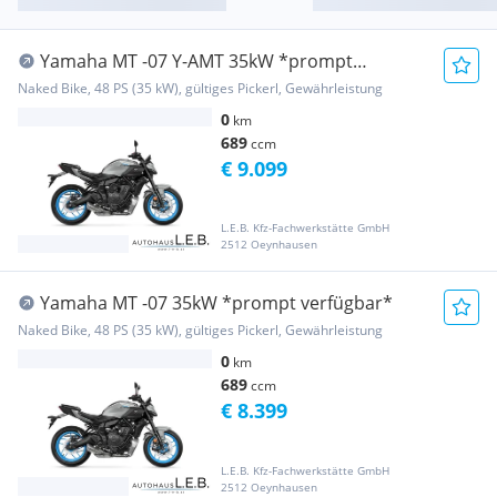
Yamaha MT -07 Y-AMT 35kW *prompt
verfügbar*
Naked Bike, 48 PS (35 kW), gültiges Pickerl, Gewährleistung
0
km
689
ccm
€ 9.099
L.E.B. Kfz-Fachwerkstätte GmbH
2512 Oeynhausen
Yamaha MT -07 35kW *prompt verfügbar*
Naked Bike, 48 PS (35 kW), gültiges Pickerl, Gewährleistung
0
km
689
ccm
€ 8.399
L.E.B. Kfz-Fachwerkstätte GmbH
2512 Oeynhausen