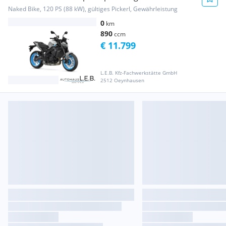
Naked Bike, 120 PS (88 kW), gültiges Pickerl, Gewährleistung
0
km
890
ccm
€ 11.799
L.E.B. Kfz-Fachwerkstätte GmbH
2512 Oeynhausen