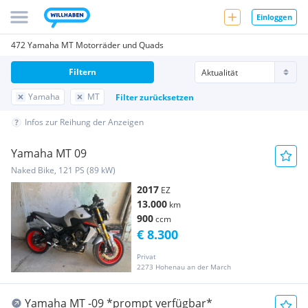
Einloggen
472 Yamaha MT Motorräder und Quads
Filtern
Yamaha
MT
Filter zurücksetzen
Infos zur Reihung der Anzeigen
Yamaha MT 09
Naked Bike, 121 PS (89 kW)
2017
EZ
13.000
km
900
ccm
€ 8.300
Privat
2273 Hohenau an der March
Yamaha MT -09 *prompt verfügbar*