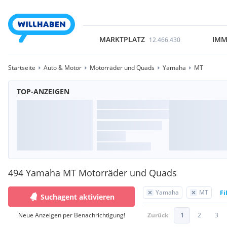
MARKTPLATZ
IMM
12.466.430
Startseite
Auto & Motor
Motorräder und Quads
Yamaha
MT
TOP-ANZEIGEN
494 Yamaha MT Motorräder und Quads
Yamaha
MT
Fi
Suchagent aktivieren
Neue Anzeigen per Benachrichtigung!
Zurück
1
2
3