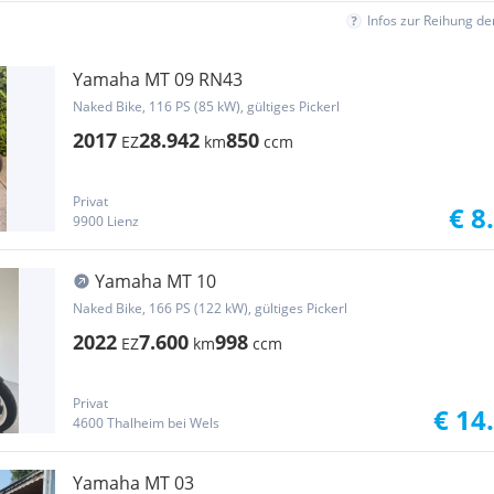
Infos zur Reihung d
Yamaha MT 09 RN43
Naked Bike, 116 PS (85 kW), gültiges Pickerl
2017
28.942
850
EZ
km
ccm
Privat
€ 8
9900 Lienz
Yamaha MT 10
Naked Bike, 166 PS (122 kW), gültiges Pickerl
2022
7.600
998
EZ
km
ccm
Privat
€ 14
4600 Thalheim bei Wels
Yamaha MT 03