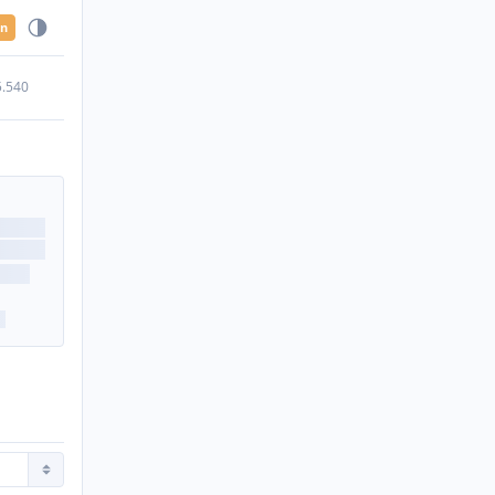
en
5.540