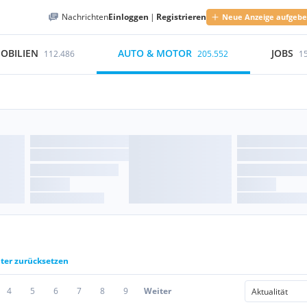
Nachrichten
Einloggen
|
Registrieren
Neue Anzeige aufgeb
OBILIEN
AUTO & MOTOR
JOBS
112.486
205.552
1
lter zurücksetzen
4
5
6
7
8
9
Weiter