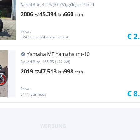
Naked Bike, 45 PS (33 kW), gültiges Pickerl
2006
45.394
660
EZ
km
ccm
Privat
€ 2
3243 St. Leonhard am Forst
Yamaha MT Yamaha mt-10
Naked Bike, 166 PS (122 kW)
2019
47.513
998
EZ
km
ccm
Privat
€ 8
5111 Bürmoos