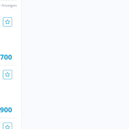
er Anzeigen
.700
.900