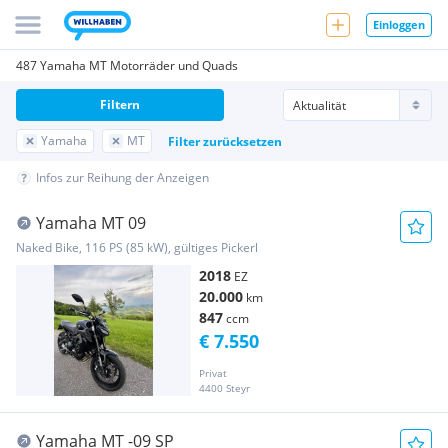
Einloggen
487 Yamaha MT Motorräder und Quads
Filtern
Yamaha
MT
Filter zurücksetzen
Infos zur Reihung der Anzeigen
Yamaha MT 09
Naked Bike, 116 PS (85 kW), gültiges Pickerl
2018
EZ
20.000
km
847
ccm
€ 7.550
Privat
4400 Steyr
Yamaha MT -09 SP