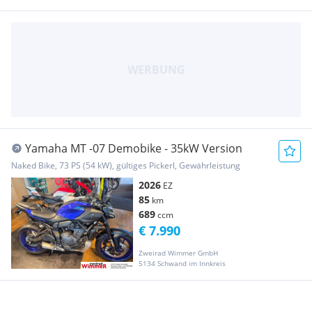
Yamaha MT -07 Demobike - 35kW Version
Naked Bike, 73 PS (54 kW), gültiges Pickerl, Gewährleistung
2026
EZ
85
km
689
ccm
€ 7.990
Zweirad Wimmer GmbH
5134 Schwand im Innkreis