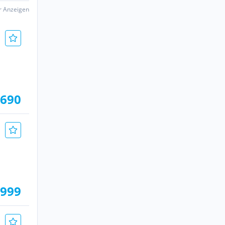
er Anzeigen
.690
.999