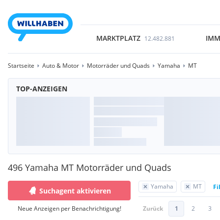
MARKTPLATZ
IMM
12.482.881
Startseite
Auto & Motor
Motorräder und Quads
Yamaha
MT
TOP-ANZEIGEN
496 Yamaha MT Motorräder und Quads
Yamaha
MT
Fi
Suchagent aktivieren
Neue Anzeigen per Benachrichtigung!
Zurück
1
2
3