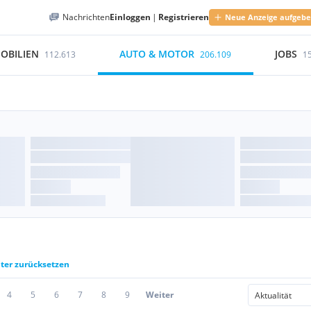
Nachrichten
Einloggen
|
Registrieren
Neue Anzeige aufgeb
OBILIEN
AUTO & MOTOR
JOBS
112.613
206.109
1
lter zurücksetzen
4
5
6
7
8
9
Weiter