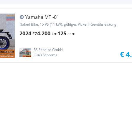
Yamaha MT -01
Naked Bike, 15 PS (11 kW), gültiges Pickerl, Gewährleistung
2024
4.200
125
EZ
km
ccm
RS Schalko GmbH
€ 4
3943 Schrems