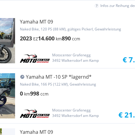
Infos zur Reihung d
Yamaha MT 09
Naked Bike, 120 PS (88 kW), gültiges Pickerl, Gewährleistung
2023
14.600
890
EZ
km
ccm
Motocenter Grafenegg
€ 7
3492 Walkersdorf am Kamp
Yamaha MT -10 SP *lagernd*
Naked Bike, 166 PS (122 kW), Gewährleistung
0
998
km
ccm
Motocenter Grafenegg
€ 21
3492 Walkersdorf am Kamp
Yamaha MT 09