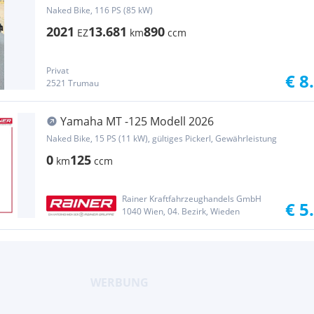
Naked Bike, 116 PS (85 kW)
2021
13.681
890
EZ
km
ccm
Privat
€ 8
2521 Trumau
Yamaha MT -125 Modell 2026
Naked Bike, 15 PS (11 kW), gültiges Pickerl, Gewährleistung
0
125
km
ccm
Rainer Kraftfahrzeughandels GmbH
€ 5
1040 Wien, 04. Bezirk, Wieden