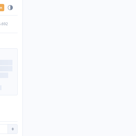
en
5.692