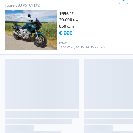
K3 Kofferset
Tourer, 83 PS (61 kW)
1996
EZ
39.600
km
850
ccm
€ 990
Privat
1100 Wien, 10. Bezirk, Favoriten