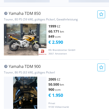
Yamaha TDM 850
Tourer, 80 PS (59 kW), gültiges Pickerl, Gewährleistung
1999
EZ
60.171
km
849
ccm
€ 2.590
Kfz Brandstetter GmbH
3661 Artstetten
Yamaha TDM 900
Tourer, 86 PS (63 kW), gültiges Pickerl
2005
EZ
50.500
km
900
ccm
€ 1.950
Privat
9100 Völkermarkt