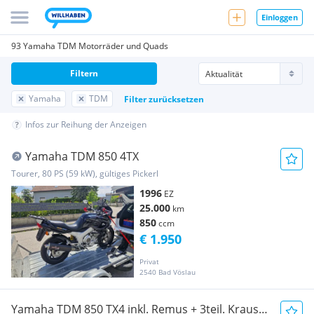
Einloggen
93 Yamaha TDM Motorräder und Quads
Filtern
Yamaha
TDM
Filter zurücksetzen
Infos zur Reihung der Anzeigen
Yamaha TDM 850 4TX
Tourer, 80 PS (59 kW), gültiges Pickerl
1996
EZ
25.000
km
850
ccm
€ 1.950
Privat
2540 Bad Vöslau
Yamaha TDM 850 TX4 inkl. Remus + 3teil. Krauser