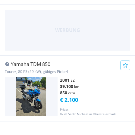
Yamaha TDM 850
Tourer, 80 PS (59 kW), gültiges Pickerl
2001
EZ
39.100
km
850
ccm
€ 2.100
Privat
8770 Sankt Michael in Obersteiermark