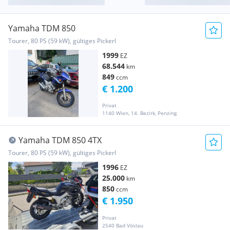
Yamaha TDM 850
Tourer, 80 PS (59 kW), gültiges Pickerl
1999
EZ
68.544
km
849
ccm
€ 1.200
Privat
1140 Wien, 14. Bezirk, Penzing
Yamaha TDM 850 4TX
Tourer, 80 PS (59 kW), gültiges Pickerl
1996
EZ
25.000
km
850
ccm
€ 1.950
Privat
2540 Bad Vöslau