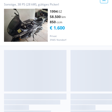
Sonstige, 38 PS (28 kW), gültiges Pickerl
1994
EZ
58.500
km
850
ccm
€ 1.600
Privat
3945 Nondorf