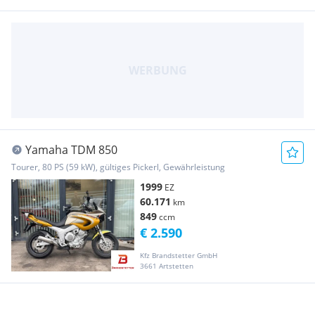
Yamaha TDM 850
Tourer, 80 PS (59 kW), gültiges Pickerl, Gewährleistung
1999
EZ
60.171
km
849
ccm
€ 2.590
Kfz Brandstetter GmbH
3661 Artstetten