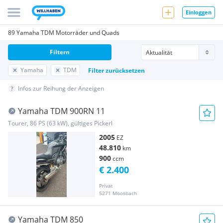
Einloggen
89 Yamaha TDM Motorräder und Quads
Filtern
Yamaha
TDM
Filter zurücksetzen
Infos zur Reihung der Anzeigen
Yamaha TDM 900RN 11
Tourer, 86 PS (63 kW), gültiges Pickerl
2005
EZ
48.810
km
900
ccm
€ 2.400
Privat
5271 Moosbach
Yamaha TDM 850