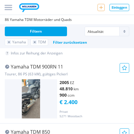
Einloggen
86 Yamaha TDM Motorräder und Quads
Filtern
Yamaha
TDM
Filter zurücksetzen
Infos zur Reihung der Anzeigen
Yamaha TDM 900RN 11
Tourer, 86 PS (63 kW), gültiges Pickerl
2005
EZ
48.810
km
900
ccm
€ 2.400
Privat
5271 Moosbach
Yamaha TDM 850