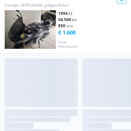
Sonstige, 38 PS (28 kW), gültiges Pickerl
1994
EZ
58.500
km
850
ccm
€ 1.600
Privat
3945 Nondorf