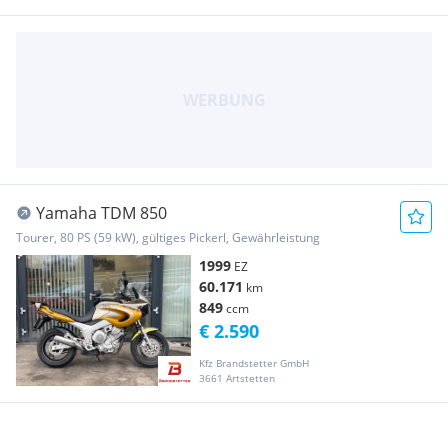
Yamaha TDM 850
Tourer, 80 PS (59 kW), gültiges Pickerl, Gewährleistung
1999
EZ
60.171
km
849
ccm
€ 2.590
Kfz Brandstetter GmbH
3661 Artstetten