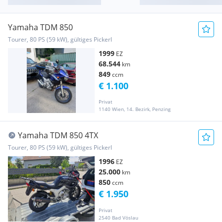
Yamaha TDM 850
Tourer, 80 PS (59 kW), gültiges Pickerl
1999
EZ
68.544
km
849
ccm
€ 1.100
Privat
1140 Wien, 14. Bezirk, Penzing
Yamaha TDM 850 4TX
Tourer, 80 PS (59 kW), gültiges Pickerl
1996
EZ
25.000
km
850
ccm
€ 1.950
Privat
2540 Bad Vöslau