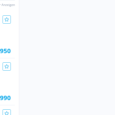
er Anzeigen
.950
 990