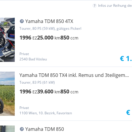
Infos zur Reihung d
Yamaha TDM 850 4TX
Tourer, 80 PS (59 kW), gültiges Pickerl
1996
25.000
850
EZ
km
ccm
Privat
€ 1
2540 Bad Vöslau
Yamaha TDM 850 TX4 inkl. Remus und 3teiligem
Krause Kofferset
Tourer, 83 PS (61 kW)
1996
39.600
850
EZ
km
ccm
Privat
€
1100 Wien, 10. Bezirk, Favoriten
Yamaha TDM 850