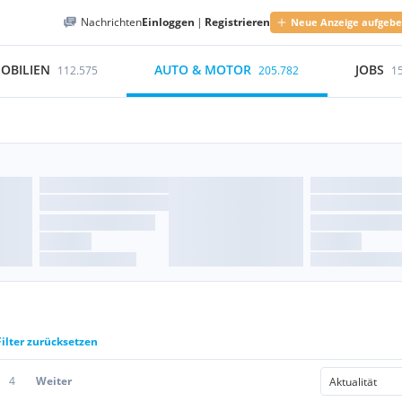
Nachrichten
Einloggen
|
Registrieren
Neue Anzeige aufgeb
OBILIEN
AUTO & MOTOR
JOBS
112.575
205.782
1
Filter zurücksetzen
4
Weiter