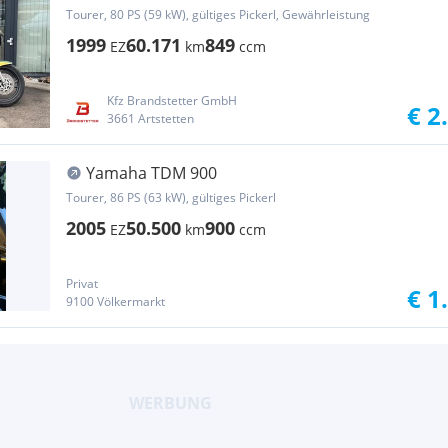
Tourer, 80 PS (59 kW), gültiges Pickerl, Gewährleistung
1999
60.171
849
EZ
km
ccm
Kfz Brandstetter GmbH
€ 2
3661 Artstetten
Yamaha TDM 900
Tourer, 86 PS (63 kW), gültiges Pickerl
2005
50.500
900
EZ
km
ccm
Privat
€ 1
9100 Völkermarkt