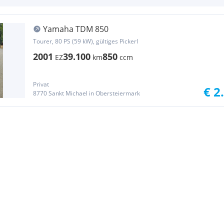
Yamaha TDM 850
Tourer, 80 PS (59 kW), gültiges Pickerl
2001
39.100
850
EZ
km
ccm
Privat
€ 2
8770 Sankt Michael in Obersteiermark