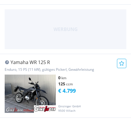
Yamaha WR 125 R
Enduro, 15 PS (11 kW), gültiges Pickerl, Gewährleistung
0
km
125
ccm
€ 4.799
Ginzinger GmbH
9500 Villach