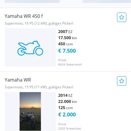
Yamaha WR 450 f
Supermoto, 16 PS (12 kW), gültiges Pickerl
2007
EZ
17.500
km
450
ccm
€ 7.500
Privat
8424 Gabersdorf
Yamaha WR
Supermoto, 15 PS (11 kW), gültiges Pickerl
2014
EZ
22.000
km
125
ccm
€ 2.000
Privat
2320 Schwechat