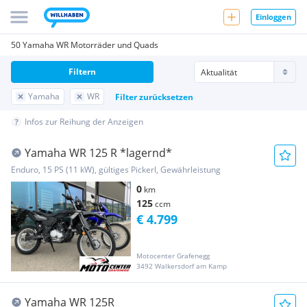
Einloggen
50 Yamaha WR Motorräder und Quads
Filtern
Yamaha
WR
Filter zurücksetzen
Infos zur Reihung der Anzeigen
Yamaha WR 125 R *lagernd*
Enduro, 15 PS (11 kW), gültiges Pickerl, Gewährleistung
0
km
125
ccm
€ 4.799
Motocenter Grafenegg
3492 Walkersdorf am Kamp
Yamaha WR 125R