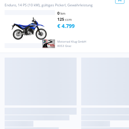
Enduro, 14 PS (10 kW), gültiges Pickerl, Gewährleistung
0
km
125
ccm
€ 4.799
Motorrad Klug GmbH
8053 Graz