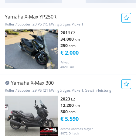
Yamaha X-Max YP250R
Roller / Scooter, 20 PS (15 kW), gültiges Pickerl
2011
EZ
34.000
km
250
ccm
€ 2.000
Privat
4020 Linz
Yamaha X-Max 300
Roller / Scooter, 29 PS (21 kW), gültiges Pickerl, Gewährleistung
2023
EZ
12.200
km
300
ccm
€ 5.590
desmo Andreas Mayer
8072 Dillach