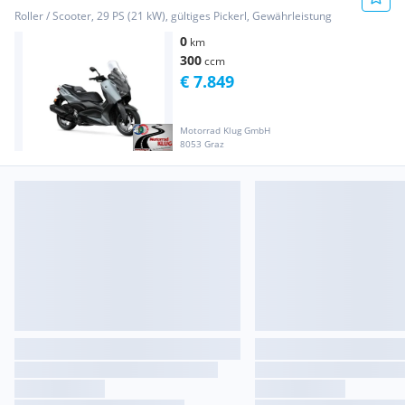
Roller / Scooter, 29 PS (21 kW), gültiges Pickerl, Gewährleistung
0
km
300
ccm
€ 7.849
Motorrad Klug GmbH
8053 Graz