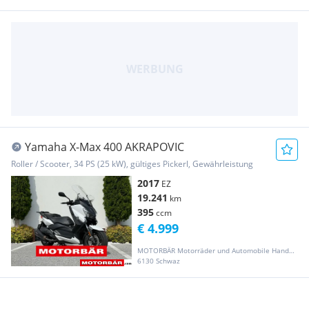
Yamaha X-Max 400 AKRAPOVIC
Roller / Scooter, 34 PS (25 kW), gültiges Pickerl, Gewährleistung
2017
EZ
19.241
km
395
ccm
€ 4.999
MOTORBÄR Motorräder und Automobile Handelsgesellschaft m.b.H.
6130 Schwaz