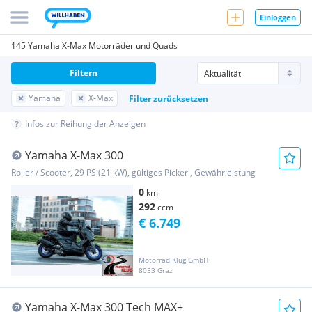
Einloggen
145 Yamaha X-Max Motorräder und Quads
Filtern
Yamaha
X-Max
Filter zurücksetzen
Infos zur Reihung der Anzeigen
Yamaha X-Max 300
Roller / Scooter, 29 PS (21 kW), gültiges Pickerl, Gewährleistung
0
km
292
ccm
€ 6.749
Motorrad Klug GmbH
8053 Graz
Yamaha X-Max 300 Tech MAX+