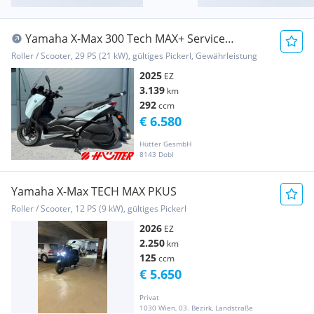
Yamaha X-Max 300 Tech MAX+ Service
gemacht!
Roller / Scooter, 29 PS (21 kW), gültiges Pickerl, Gewährleistung
2025
EZ
3.139
km
292
ccm
€ 6.580
Hütter GesmbH
8143 Dobl
Yamaha X-Max TECH MAX PKUS
Roller / Scooter, 12 PS (9 kW), gültiges Pickerl
2026
EZ
2.250
km
125
ccm
€ 5.650
Privat
1030 Wien, 03. Bezirk, Landstraße