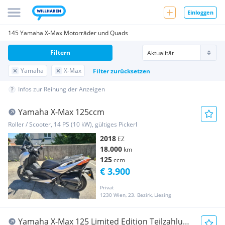
Einloggen
145 Yamaha X-Max Motorräder und Quads
Filtern
Yamaha
X-Max
Filter zurücksetzen
Infos zur Reihung der Anzeigen
Yamaha X-Max 125ccm
Roller / Scooter, 14 PS (10 kW), gültiges Pickerl
2018
EZ
18.000
km
125
ccm
€ 3.900
Privat
1230 Wien, 23. Bezirk, Liesing
Yamaha X-Max 125 Limited Edition Teilzahlung