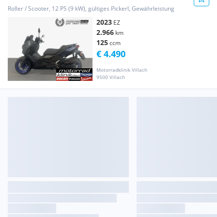
49,-- €
Roller / Scooter, 12 PS (9 kW), gültiges Pickerl, Gewährleistung
2023
EZ
2.966
km
125
ccm
€ 4.490
Motorradklinik Villach
9500 Villach