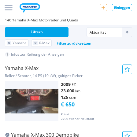
Einloggen
146 Yamaha X-Max Motorräder und Quads
Filtern
Yamaha
X-Max
Filter zurücksetzen
Infos zur Reihung der Anzeigen
Yamaha X-Max
Roller / Scooter, 14 PS (10 kW), gültiges Pickerl
2009
EZ
23.000
km
125
ccm
€ 650
Privat
2700 Wiener Neustadt
Yamaha X-Max 300 Demobike