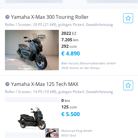
Yamaha X-Max 300 Touring Roller
Roller / Scooter, 29 PS (21 kW), gültiges Pickerl, Gewährleistung
2022
EZ
7.205
km
292
ccm
€ 4.890
Bike Factory Motorradhandels GmbH
3500 Krems an der Donau
Yamaha X-Max 125 Tech MAX
Roller / Scooter, 14 PS (10 kW), gültiges Pickerl, Gewährleistung
0
km
125
ccm
€ 5.500
Motorrad Klug GmbH
8053 Graz