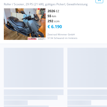
Roller / Scooter, 29 PS (21 kW), gültiges Pickerl, Gewährleistung
2026
EZ
55
km
292
ccm
€ 6.190
Zweirad Wimmer GmbH
5134 Schwand im Innkreis