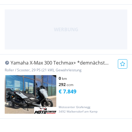
Yamaha X-Max 300 Techmax+ *demnächst
lagernd*
Roller / Scooter, 29 PS (21 kW), Gewährleistung
0
km
292
ccm
€ 7.849
Motocenter Grafenegg
3492 Walkersdorf am Kamp