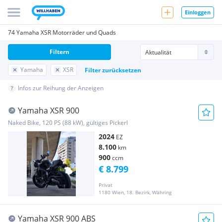
Einloggen
74 Yamaha XSR Motorräder und Quads
Filtern
Yamaha
XSR
Filter zurücksetzen
Infos zur Reihung der Anzeigen
Yamaha XSR 900
Naked Bike, 120 PS (88 kW), gültiges Pickerl
2024
EZ
8.100
km
900
ccm
€ 8.799
Privat
1180 Wien, 18. Bezirk, Währing
Yamaha XSR 900 ABS