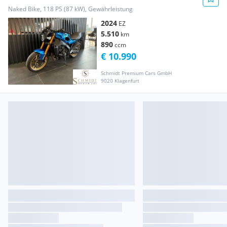
Naked Bike, 118 PS (87 kW), Gewährleistung
2024
EZ
5.510
km
890
ccm
€ 10.990
Schmidt Premium Cars GmbH
9020 Klagenfurt