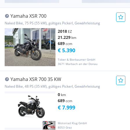
Yamaha XSR 700
Naked Bike, 75 PS (55 kW), gültiges Pickerl, Gewährleistung
2018
EZ
21.229
km
689
ccm
€ 5.390
Tober & Bierbaumer GmbH
3671 Marbach an der Donau
Yamaha XSR 700 35 KW
Naked Bike, 48 PS (35 kW), gültiges Pickerl, Gewährleistung
0
km
689
ccm
€ 7.999
Motorrad Klug GmbH
8053 Graz