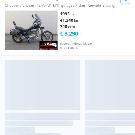
Chopper / Cruiser, 42 PS (31 kW), gültiges Pickerl, Gewährleistung
1993
EZ
41.240
km
748
ccm
€ 3.290
desmo Andreas Mayer
8072 Dillach