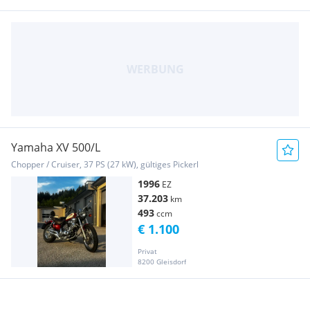
Yamaha XV 500/L
Chopper / Cruiser, 37 PS (27 kW), gültiges Pickerl
1996
EZ
37.203
km
493
ccm
€ 1.100
Privat
8200 Gleisdorf