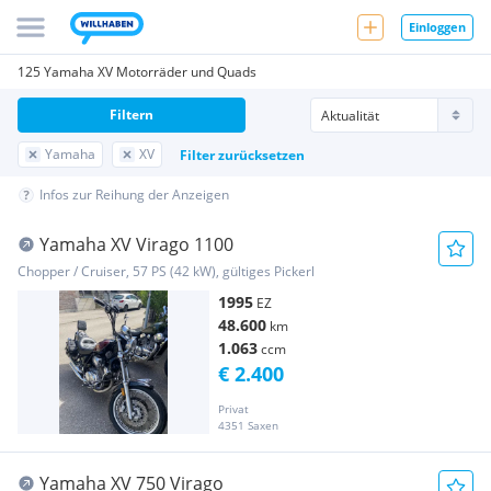
Einloggen
125 Yamaha XV Motorräder und Quads
Filtern
Yamaha
XV
Filter zurücksetzen
Infos zur Reihung der Anzeigen
Yamaha XV Virago 1100
Chopper / Cruiser, 57 PS (42 kW), gültiges Pickerl
1995
EZ
48.600
km
1.063
ccm
€ 2.400
Privat
4351 Saxen
Yamaha XV 750 Virago