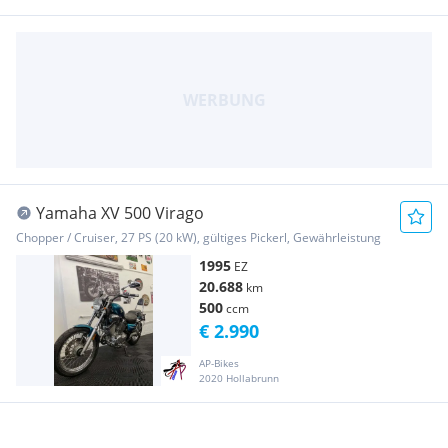
Yamaha XV 500 Virago
Chopper / Cruiser, 27 PS (20 kW), gültiges Pickerl, Gewährleistung
1995
EZ
20.688
km
500
ccm
€ 2.990
AP-Bikes
2020 Hollabrunn