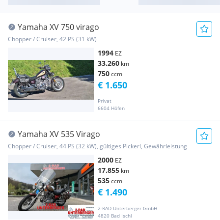
Yamaha XV 750 virago
Chopper / Cruiser, 42 PS (31 kW)
1994
EZ
33.260
km
750
ccm
€ 1.650
Privat
6604 Höfen
Yamaha XV 535 Virago
Chopper / Cruiser, 44 PS (32 kW), gültiges Pickerl, Gewährleistung
2000
EZ
17.855
km
535
ccm
€ 1.490
2-RAD Unterberger GmbH
4820 Bad Ischl