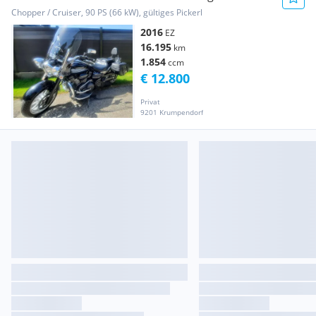
Chopper / Cruiser, 90 PS (66 kW), gültiges Pickerl
2016
EZ
16.195
km
1.854
ccm
€ 12.800
Privat
9201 Krumpendorf