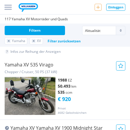
Einloggen
117 Yamaha XV Motorräder und Quads
Filtern
Yamaha
XV
Filter zurücksetzen
Infos zur Reihung der Anzeigen
Yamaha XV 535 Virago
Chopper / Cruiser, 50 PS (37 kW)
1988
EZ
50.493
km
535
ccm
€ 920
Privat
4682 Geboltskirchen
Yamaha XV Yamaha XV 1900 Midnight Star