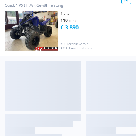
Quad, 1 PS (1 kW), Gewährleistung
1
km
110
ccm
€ 3.890
KFZ Technik Gerold
8813 Sankt Lambrecht