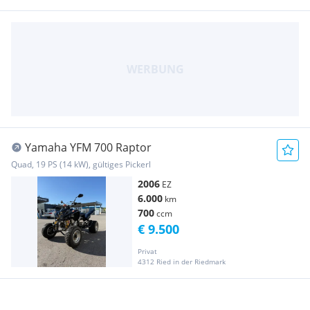
Yamaha YFM 700 Raptor
Quad, 19 PS (14 kW), gültiges Pickerl
2006
EZ
6.000
km
700
ccm
€ 9.500
Privat
4312 Ried in der Riedmark