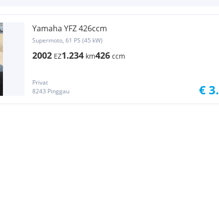
Yamaha YFZ 426ccm
Supermoto, 61 PS (45 kW)
2002
1.234
426
EZ
km
ccm
Privat
€ 3
8243 Pinggau