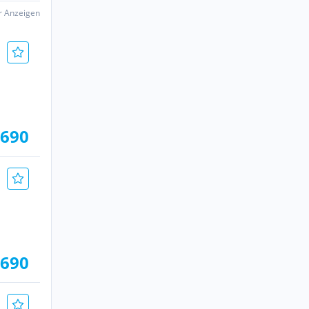
er Anzeigen
.690
.690