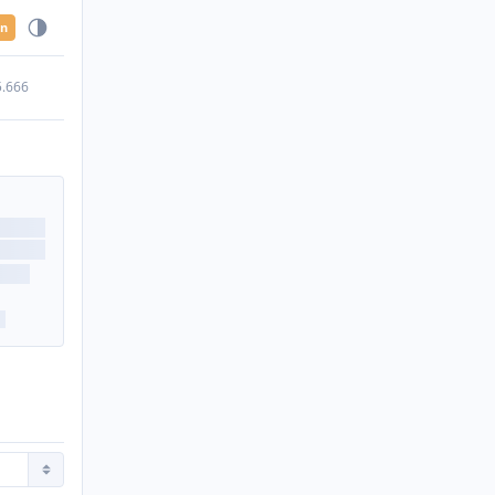
en
5.666