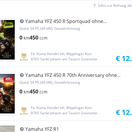
Infos zur Reihung d
Yamaha YFZ 450 R Sportquad ohne
Strassenzulassung!
Quad, 54 PS (40 kW), Gewährleistung
0
450
km
ccm
Fa. Kuma Handel Inh. Wipplinger Kurt
€ 12
8765 Sankt Johann am Tauern Sonnseite
Yamaha YFZ 450 R 70th Anniversary ohne
Strassenzulassung!
Quad, 54 PS (40 kW), Gewährleistung
0
450
km
ccm
Fa. Kuma Handel Inh. Wipplinger Kurt
€ 12
8765 Sankt Johann am Tauern Sonnseite
Yamaha YFZ R1