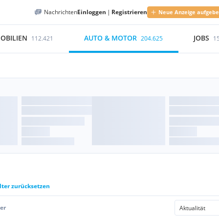
Nachrichten
Einloggen
|
Registrieren
Neue Anzeige aufgeb
OBILIEN
AUTO & MOTOR
JOBS
112.421
204.625
1
lter zurücksetzen
er