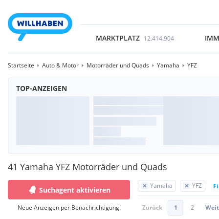
MARKTPLATZ
IMM
12.414.904
Startseite
Auto & Motor
Motorräder und Quads
Yamaha
YFZ
TOP-ANZEIGEN
41 Yamaha YFZ Motorräder und Quads
Yamaha
YFZ
Fi
Suchagent aktivieren
Neue Anzeigen per Benachrichtigung!
Zurück
1
2
Weit