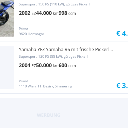
Supersport, 150 PS (110 kW), gültiges Pickerl
2002
44.000
998
EZ
km
ccm
Privat
€ 4
9620 Hermagor
Yamaha YFZ Yamaha R6 mit frische Pickerl
05.2027
Supersport, 120 PS (88 kW), gültiges Pickerl
2004
50.000
600
EZ
km
ccm
Privat
€ 3
1110 Wien, 11. Bezirk, Simmering