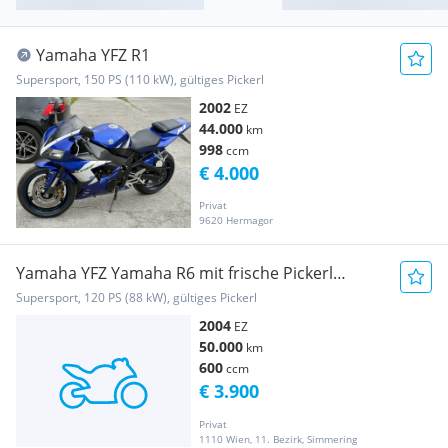
Yamaha YFZ R1
Supersport, 150 PS (110 kW), gültiges Pickerl
2002
EZ
44.000
km
998
ccm
€ 4.000
Privat
9620 Hermagor
Yamaha YFZ Yamaha R6 mit frische Pickerl
05.2027
Supersport, 120 PS (88 kW), gültiges Pickerl
2004
EZ
50.000
km
600
ccm
€ 3.900
Privat
1110 Wien, 11. Bezirk, Simmering