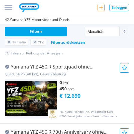
Einloggen
42 Yamaha YFZ Motorräder und Quads
Filtern
Yamaha
YFZ
Filter zurücksetzen
Infos zur Reihung der Anzeigen
Yamaha YFZ 450 R Sportquad ohne
Strassenzulassung!
Quad, 54 PS (40 kW), Gewährleistung
0
km
450
ccm
€ 12.690
Fa. Kuma Handel Inh. Wipplinger Kurt
8765 Sankt Johann am Tauern Sonnseite
Yamaha YFZ 450 R 70th Anniversary ohne