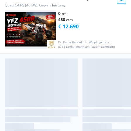
Strassenzulassung!
Quad, 54 PS (40 kW), Gewährleistung
0
km
450
ccm
€ 12.690
Fa. Kuma Handel Inh. Wipplinger Kurt
8765 Sankt Johann am Tauern Sonnseite