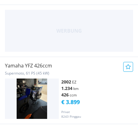
Yamaha YFZ 426ccm
Supermoto, 61 PS (45 kW)
2002
EZ
1.234
km
426
ccm
€ 3.899
Privat
8243 Pinggau