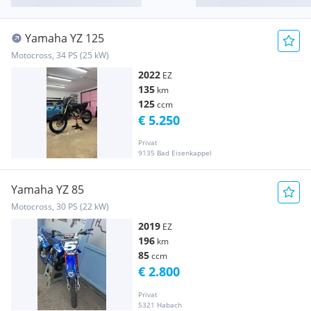
Yamaha YZ 125
Motocross, 34 PS (25 kW)
2022
EZ
135
km
125
ccm
€ 5.250
Privat
9135 Bad Eisenkappel
Yamaha YZ 85
Motocross, 30 PS (22 kW)
2019
EZ
196
km
85
ccm
€ 2.800
Privat
5321 Habach