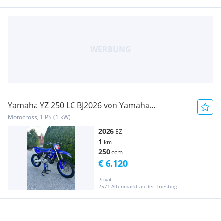
Yamaha YZ 250 LC BJ2026 von Yamaha
Österreich
Motocross, 1 PS (1 kW)
2026
EZ
1
km
250
ccm
€ 6.120
Privat
2571 Altenmarkt an der Triesting