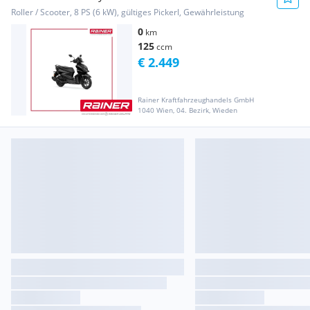
Roller / Scooter, 8 PS (6 kW), gültiges Pickerl, Gewährleistung
0
km
125
ccm
€ 2.449
Rainer Kraftfahrzeughandels GmbH
1040 Wien, 04. Bezirk, Wieden