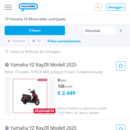
Einloggen
73 Yamaha YZ Motorräder und Quads
Filtern
Yamaha
YZ
Filter zurücksetzen
Infos zur Reihung der Anzeigen
Yamaha YZ RayZR Modell 2025
Roller / Scooter, 8 PS (6 kW), gültiges Pickerl, Gewährleistung
0
km
125
ccm
€ 2.449
Rainer Kraftfahrzeughandels GmbH
1040 Wien, 04. Bezirk, Wieden
Yamaha YZ RayZR Modell 2025