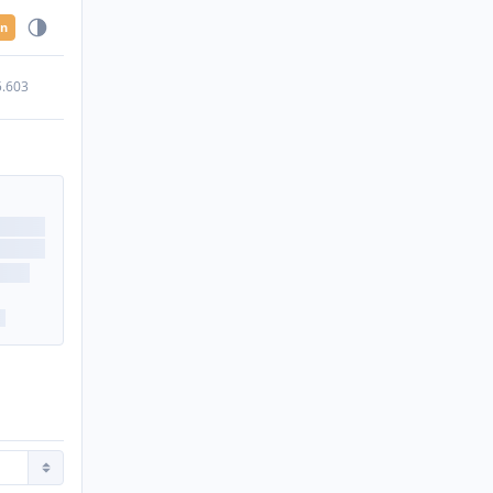
en
5.603