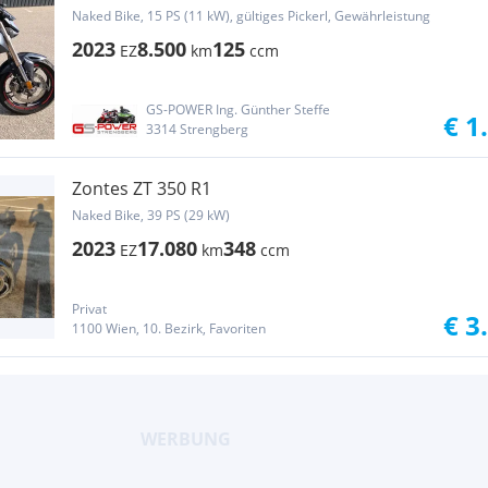
Naked Bike, 15 PS (11 kW), gültiges Pickerl, Gewährleistung
2023
8.500
125
EZ
km
ccm
GS-POWER Ing. Günther Steffe
€ 1
3314 Strengberg
Zontes ZT 350 R1
Naked Bike, 39 PS (29 kW)
2023
17.080
348
EZ
km
ccm
Privat
€ 3
1100 Wien, 10. Bezirk, Favoriten