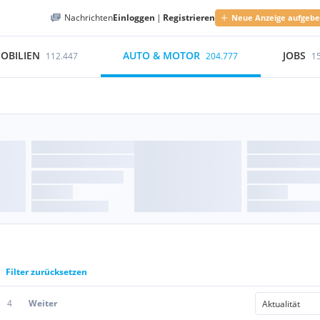
Nachrichten
Einloggen
|
Registrieren
Neue Anzeige aufgeb
OBILIEN
AUTO & MOTOR
JOBS
112.447
204.777
1
Filter zurücksetzen
4
Weiter