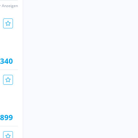
er Anzeigen
.340
.899