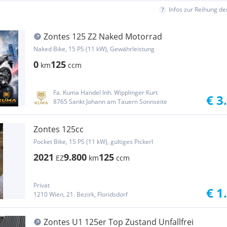
Infos zur Reihung d
Zontes 125 Z2 Naked Motorrad
Naked Bike, 15 PS (11 kW), Gewährleistung
0
125
km
ccm
Fa. Kuma Handel Inh. Wipplinger Kurt
€ 3
8765 Sankt Johann am Tauern Sonnseite
Zontes 125cc
Pocket Bike, 15 PS (11 kW), gültiges Pickerl
2021
9.800
125
EZ
km
ccm
Privat
€ 1
1210 Wien, 21. Bezirk, Floridsdorf
Zontes U1 125er Top Zustand Unfallfrei