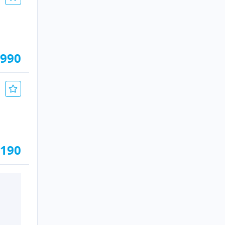
.990
.190