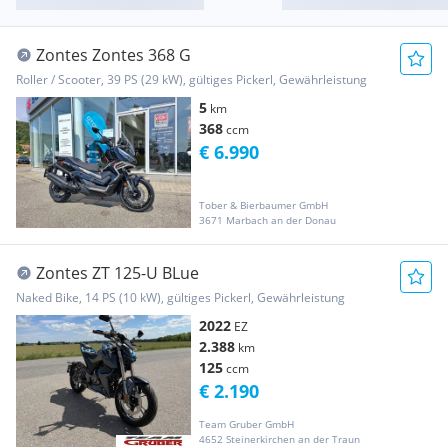
Zontes Zontes 368 G
Roller / Scooter, 39 PS (29 kW), gültiges Pickerl, Gewährleistung
5
km
368
ccm
€ 6.990
Tober & Bierbaumer GmbH
3671 Marbach an der Donau
Zontes ZT 125-U BLue
Naked Bike, 14 PS (10 kW), gültiges Pickerl, Gewährleistung
2022
EZ
2.388
km
125
ccm
€ 2.190
Team Gruber GmbH
4652 Steinerkirchen an der Traun