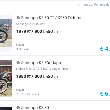
Infos zur Reihung d
Zündapp KS 50 TT / KS80 Oldtimer
Sonstige, 7 PS (5 kW)
1979
7.900
50
EZ
km
ccm
Privat
€ 4
3511 Palt
Zündapp KS Zündapp
Naked Bike, 8 PS (6 kW), gültiges Pickerl
1980
7.000
50
EZ
km
ccm
Privat
€ 6
7332 Kobersdorf
Zündapp KS 50