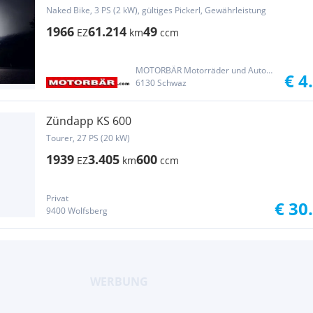
Naked Bike, 3 PS (2 kW), gültiges Pickerl, Gewährleistung
1966
61.214
49
EZ
km
ccm
MOTORBÄR Motorräder und Automobile Handelsgesellschaft m.b.H.
€ 4
6130 Schwaz
Zündapp KS 600
Tourer, 27 PS (20 kW)
1939
3.405
600
EZ
km
ccm
Privat
€ 30
9400 Wolfsberg