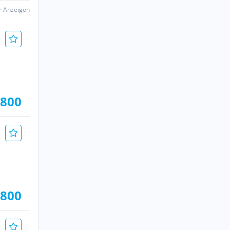
er Anzeigen
.800
.800