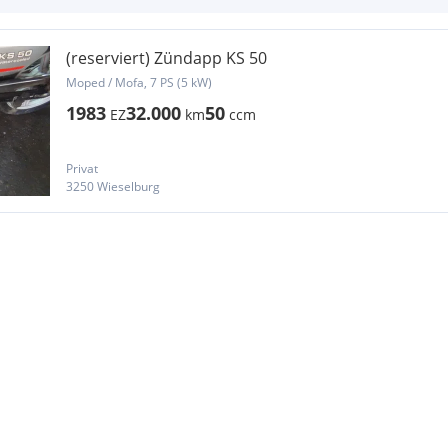
(reserviert) Zündapp KS 50
Moped / Mofa, 7 PS (5 kW)
1983
32.000
50
EZ
km
ccm
Privat
3250 Wieselburg