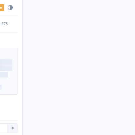
en
5.678