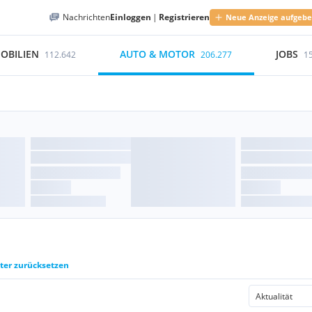
Nachrichten
Einloggen
|
Registrieren
Neue Anzeige aufgeb
OBILIEN
AUTO & MOTOR
JOBS
112.642
206.277
1
lter zurücksetzen