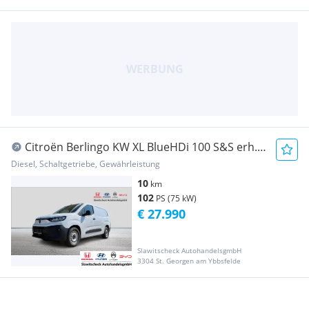
Citroën Berlingo KW XL BlueHDi 100 S&S erh.
Nutzl. Transporter / Kastenwagen
Diesel, Schaltgetriebe, Gewährleistung
10
km
102
PS (75 kW)
€ 27.990
Slawitscheck AutohandelsgmbH
3304 St. Georgen am Ybbsfelde