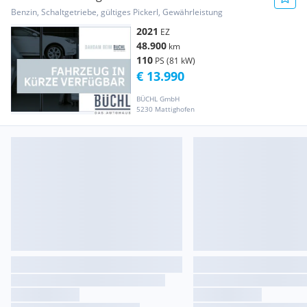
Plus M (EURO 6d) Transporter / Kastenwagen
Benzin, Schaltgetriebe, gültiges Pickerl, Gewährleistung
2021
EZ
48.900
km
110
PS (81 kW)
€ 13.990
BÜCHL GmbH
5230 Mattighofen