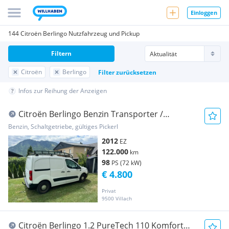
Einloggen
144 Citroën Berlingo Nutzfahrzeug und Pickup
Filtern
Citroën
Berlingo
Filter zurücksetzen
Infos zur Reihung der Anzeigen
Citroën Berlingo Benzin Transporter /
Kastenwagen
Benzin, Schaltgetriebe, gültiges Pickerl
2012
EZ
122.000
km
98
PS (72 kW)
€ 4.800
Privat
9500 Villach
Citroën Berlingo 1.2 PureTech 110 Komfort