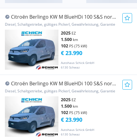
Citroën Berlingo KW M BlueHDi 100 S&S norm.
Nutzl. Transporter / Kastenwagen
Diesel, Schaltgetriebe, gültiges Pickerl, Gewährleistung, Garantie
2025
EZ
1.500
km
102
PS (75 kW)
€ 23.990
Autohaus Schick GmbH
6130 Schwaz
Citroën Berlingo KW M BlueHDi 100 S&S norm.
Nutzl. Transporter / Kastenwagen
Diesel, Schaltgetriebe, gültiges Pickerl, Gewährleistung, Garantie
2025
EZ
1.500
km
102
PS (75 kW)
€ 23.990
Autohaus Schick GmbH
6130 Schwaz