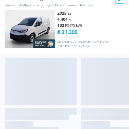
Nutzl. Transporter / Kastenwagen
Diesel, Schaltgetriebe, gültiges Pickerl, Gewährleistung
2025
EZ
4.404
km
102
PS (75 kW)
€ 21.390
MVC Gebrauchtwagenzentrum Brunn
2345 Brunn am Gebirge