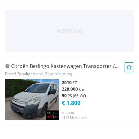
Citroën Berlingo Kastenwagen Transporter /
Kastenwagen
Diesel, Schaltgetriebe, Gewährleistung
2010
EZ
228.000
km
90
PS (66 kW)
€ 1.800
M.B. Car
4614 Marchtrenk