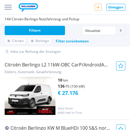
Einloggen
144 Citroën Berlingo Nutzfahrzeug und Pickup
Filtern
Citroën
Berlingo
Filter zurücksetzen
Infos zur Reihung der Anzeigen
Citroën Berlingo L2 11kW-OBC CarP/AndroidA
ModuWork HFT Transporter / Kastenwagen
Elektro, Automatik, Gewährleistung
10
km
136
PS (100 kW)
€ 27.176
Auto Ferstl
6060 Hall in Tirol
Citroën Berlingo KW M BlueHDi 100 S&S norm.