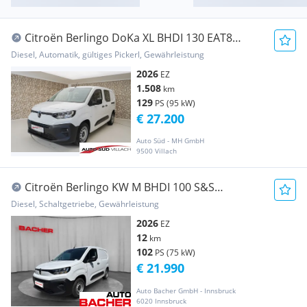
Citroën Berlingo DoKa XL BHDI 130 EAT8
Transporter / Kastenwagen
Diesel, Automatik, gültiges Pickerl, Gewährleistung
2026
EZ
1.508
km
129
PS (95 kW)
€ 27.200
Auto Süd - MH GmbH
9500 Villach
Citroën Berlingo KW M BHDI 100 S&S
Transporter / Kastenwagen
Diesel, Schaltgetriebe, Gewährleistung
2026
EZ
12
km
102
PS (75 kW)
€ 21.990
Auto Bacher GmbH - Innsbruck
6020 Innsbruck