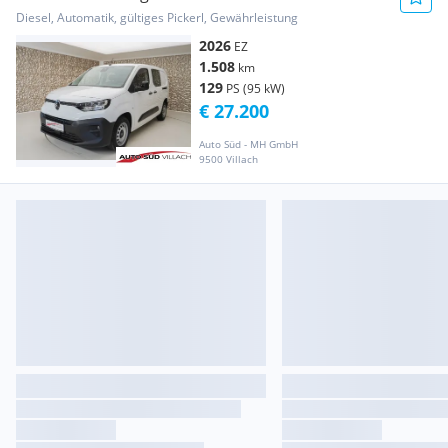
Transporter / Kastenwagen
Diesel, Automatik, gültiges Pickerl, Gewährleistung
2026
EZ
1.508
km
129
PS (95 kW)
€ 27.200
Auto Süd - MH GmbH
9500 Villach