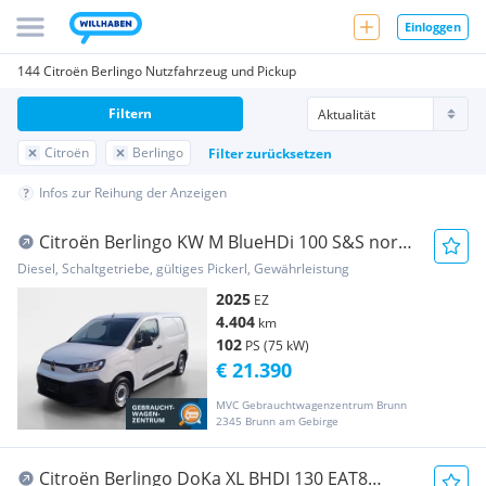
Einloggen
144 Citroën Berlingo Nutzfahrzeug und Pickup
Filtern
Citroën
Berlingo
Filter zurücksetzen
Infos zur Reihung der Anzeigen
Citroën Berlingo KW M BlueHDi 100 S&S norm.
Nutzl. Transporter / Kastenwagen
Diesel, Schaltgetriebe, gültiges Pickerl, Gewährleistung
2025
EZ
4.404
km
102
PS (75 kW)
€ 21.390
MVC Gebrauchtwagenzentrum Brunn
2345 Brunn am Gebirge
Citroën Berlingo DoKa XL BHDI 130 EAT8