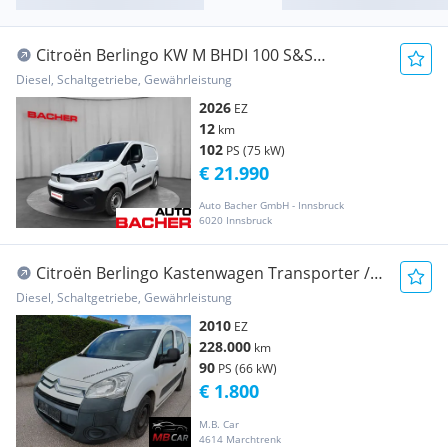
Citroën Berlingo KW M BHDI 100 S&S
Transporter / Kastenwagen
Diesel, Schaltgetriebe, Gewährleistung
2026
EZ
12
km
102
PS (75 kW)
€ 21.990
Auto Bacher GmbH - Innsbruck
6020 Innsbruck
Citroën Berlingo Kastenwagen Transporter /
Kastenwagen
Diesel, Schaltgetriebe, Gewährleistung
2010
EZ
228.000
km
90
PS (66 kW)
€ 1.800
M.B. Car
4614 Marchtrenk