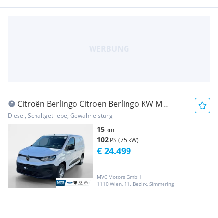
Citroën Berlingo Citroen Berlingo KW M
BlueHDi 100 Diesel | Kame... Transporter /
Diesel, Schaltgetriebe, Gewährleistung
Kastenwagen
15
km
102
PS (75 kW)
€ 24.499
MVC Motors GmbH
1110 Wien, 11. Bezirk, Simmering