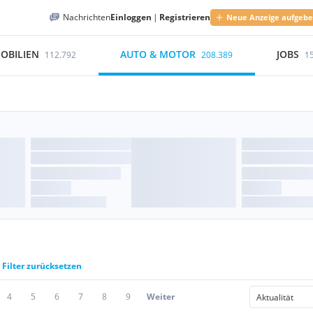
Nachrichten
Einloggen
|
Registrieren
Neue Anzeige aufgeb
OBILIEN
AUTO & MOTOR
JOBS
112.792
208.389
1
Filter zurücksetzen
4
5
6
7
8
9
Weiter