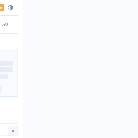
en
5.593