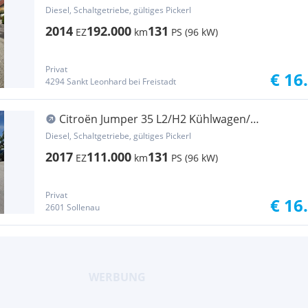
Kastenwagen
Diesel, Schaltgetriebe, gültiges Pickerl
2014
192.000
131
EZ
km
PS (96 kW)
Privat
€ 16
4294 Sankt Leonhard bei Freistadt
Citroën Jumper 35 L2/H2 Kühlwagen/
Ladebordwand Transporter / Kastenwagen
Diesel, Schaltgetriebe, gültiges Pickerl
2017
111.000
131
EZ
km
PS (96 kW)
Privat
€ 16
2601 Sollenau