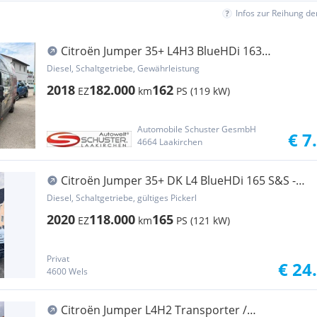
Infos zur Reihung d
Citroën Jumper 35+ L4H3 BlueHDi 163
Transporter / Kastenwagen
Diesel, Schaltgetriebe, Gewährleistung
2018
182.000
162
EZ
km
PS (119 kW)
Automobile Schuster GesmbH
€ 7
4664 Laakirchen
Citroën Jumper 35+ DK L4 BlueHDi 165 S&S -
Transporter Transporter / Kastenwagen
Diesel, Schaltgetriebe, gültiges Pickerl
2020
118.000
165
EZ
km
PS (121 kW)
Privat
€ 24
4600 Wels
Citroën Jumper L4H2 Transporter /