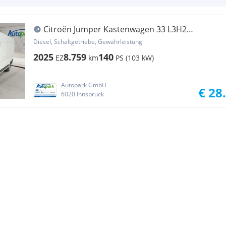
Citroën Jumper Kastenwagen 33 L3H2
Transporter / Kastenwagen
Diesel, Schaltgetriebe, Gewährleistung
2025
8.759
140
EZ
km
PS (103 kW)
Autopark GmbH
€ 28
6020 Innsbruck