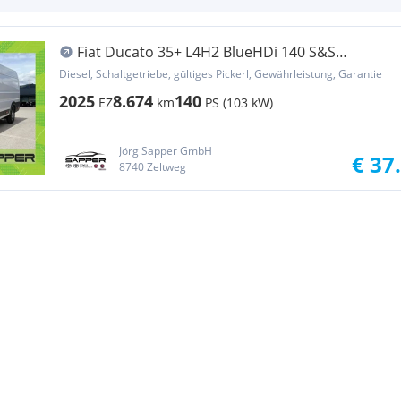
Fiat Ducato 35+ L4H2 BlueHDi 140 S&S
Transporter / Kastenwagen
Diesel, Schaltgetriebe, gültiges Pickerl, Gewährleistung, Garantie
2025
8.674
140
EZ
km
PS (103 kW)
Jörg Sapper GmbH
€ 37
8740 Zeltweg