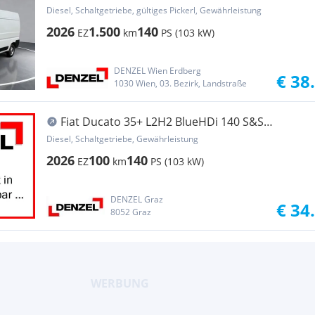
Kastenwagen
Diesel, Schaltgetriebe, gültiges Pickerl, Gewährleistung
2026
1.500
140
EZ
km
PS (103 kW)
DENZEL Wien Erdberg
€ 38
1030 Wien, 03. Bezirk, Landstraße
Fiat Ducato 35+ L2H2 BlueHDi 140 S&S
Transporter / Kastenwagen
Diesel, Schaltgetriebe, Gewährleistung
2026
100
140
EZ
km
PS (103 kW)
DENZEL Graz
€ 34
8052 Graz