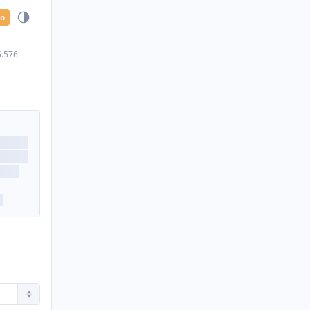
en
5.576