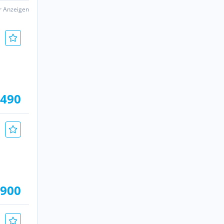
er Anzeigen
.490
.900