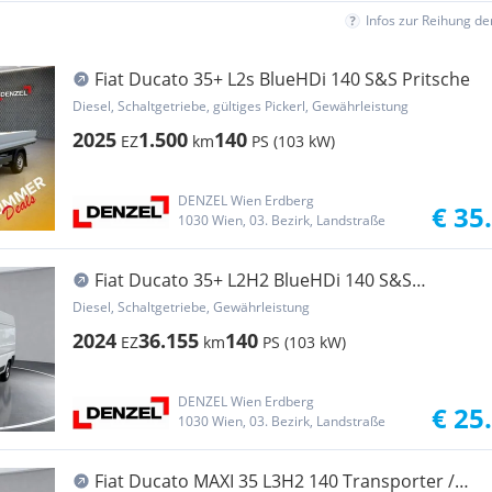
Infos zur Reihung d
Fiat Ducato 35+ L2s BlueHDi 140 S&S Pritsche
Diesel, Schaltgetriebe, gültiges Pickerl, Gewährleistung
2025
1.500
140
EZ
km
PS (103 kW)
DENZEL Wien Erdberg
€ 35
1030 Wien, 03. Bezirk, Landstraße
Fiat Ducato 35+ L2H2 BlueHDi 140 S&S
Transporter / Kastenwagen
Diesel, Schaltgetriebe, Gewährleistung
2024
36.155
140
EZ
km
PS (103 kW)
DENZEL Wien Erdberg
€ 25
1030 Wien, 03. Bezirk, Landstraße
Fiat Ducato MAXI 35 L3H2 140 Transporter /