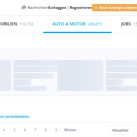
Nachrichten
Einloggen
|
Registrieren
Neue Anzeige aufgeb
OBILIEN
AUTO & MOTOR
JOBS
112.733
206.615
1
ter zurücksetzen
4
5
6
7
8
9
Weiter