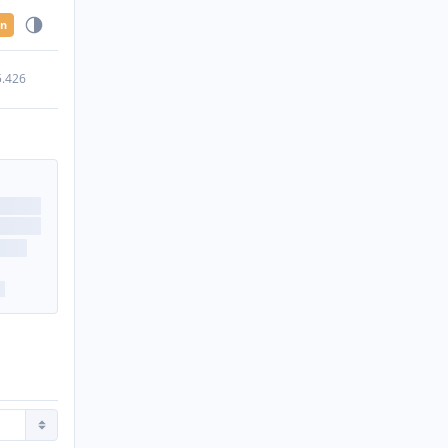
en
5.426