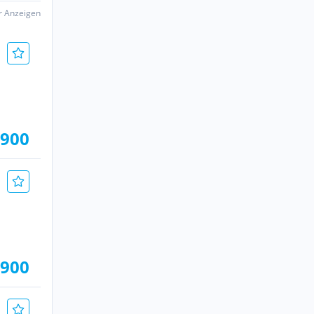
er Anzeigen
.900
.900