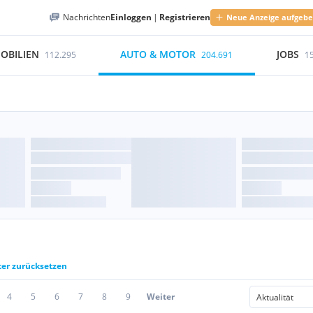
Nachrichten
Einloggen
|
Registrieren
Neue Anzeige aufgeb
OBILIEN
AUTO & MOTOR
JOBS
112.295
204.691
1
ter zurücksetzen
4
5
6
7
8
9
Weiter