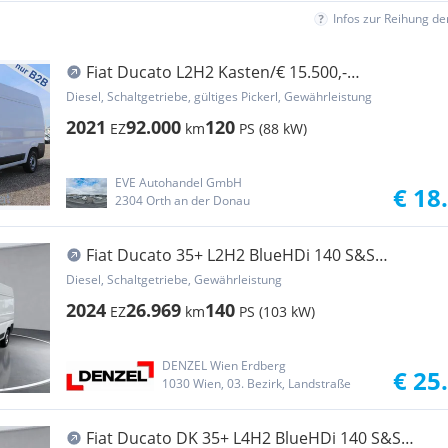
Infos zur Reihung d
Fiat Ducato L2H2 Kasten/€ 15.500,-
netto/KAMERA NAVI Transporter / Kastenwagen
Diesel, Schaltgetriebe, gültiges Pickerl, Gewährleistung
2021
92.000
120
EZ
km
PS (88 kW)
EVE Autohandel GmbH
€ 18
2304 Orth an der Donau
Fiat Ducato 35+ L2H2 BlueHDi 140 S&S
Transporter / Kastenwagen
Diesel, Schaltgetriebe, Gewährleistung
2024
26.969
140
EZ
km
PS (103 kW)
DENZEL Wien Erdberg
€ 25
1030 Wien, 03. Bezirk, Landstraße
Fiat Ducato DK 35+ L4H2 BlueHDi 140 S&S