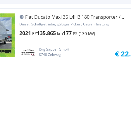
Fiat Ducato Maxi 35 L4H3 180 Transporter /
Kastenwagen
Diesel, Schaltgetriebe, gültiges Pickerl, Gewährleistung
2021
135.865
177
EZ
km
PS (130 kW)
Jörg Sapper GmbH
€ 22
8740 Zeltweg