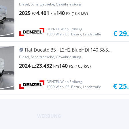
Transporter / Kastenwagen
Diesel, Schaltgetriebe, Gewährleistung
2025
4.401
140
EZ
km
PS (103 kW)
DENZEL Wien Erdberg
€ 29
1030 Wien, 03. Bezirk, Landstraße
Fiat Ducato 35+ L2H2 BlueHDi 140 S&S
Transporter / Kastenwagen
Diesel, Schaltgetriebe, Gewährleistung
2024
23.432
140
EZ
km
PS (103 kW)
DENZEL Wien Erdberg
€ 25
1030 Wien, 03. Bezirk, Landstraße