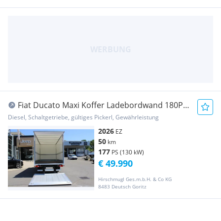
Fiat Ducato Maxi Koffer Ladebordwand 180PS
10Zoll Na... Transporter / Kastenwagen
Diesel, Schaltgetriebe, gültiges Pickerl, Gewährleistung
2026
EZ
50
km
177
PS (130 kW)
€ 49.990
Hirschmugl Ges.m.b.H. & Co KG
8483 Deutsch Goritz