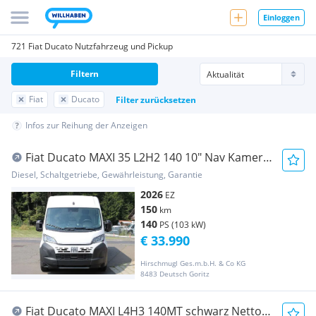
Einloggen
721 Fiat Ducato Nutzfahrzeug und Pickup
Filtern
Fiat
Ducato
Filter zurücksetzen
Infos zur Reihung der Anzeigen
Fiat Ducato MAXI 35 L2H2 140 10" Nav Kamera
Schwings... Transporter / Kastenwagen
Diesel, Schaltgetriebe, Gewährleistung, Garantie
2026
EZ
150
km
140
PS (103 kW)
€ 33.990
Hirschmugl Ges.m.b.H. & Co KG
8483 Deutsch Goritz
Fiat Ducato MAXI L4H3 140MT schwarz Netto