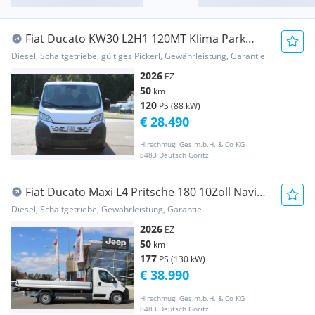
Fiat Ducato KW30 L2H1 120MT Klima Park
Tempomat Akt... Transporter / Kastenwagen
Diesel, Schaltgetriebe, gültiges Pickerl, Gewährleistung, Garantie
2026
EZ
50
km
120
PS (88 kW)
€ 28.490
Hirschmugl Ges.m.b.H. & Co KG
8483 Deutsch Goritz
Fiat Ducato Maxi L4 Pritsche 180 10Zoll Navi
Klimaa... Pritsche
Diesel, Schaltgetriebe, Gewährleistung, Garantie
2026
EZ
50
km
177
PS (130 kW)
€ 38.990
Hirschmugl Ges.m.b.H. & Co KG
8483 Deutsch Goritz