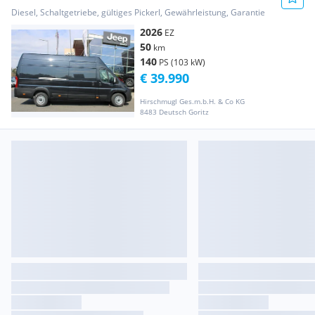
33325,-- M... Transporter / Kastenwagen
Diesel, Schaltgetriebe, gültiges Pickerl, Gewährleistung, Garantie
2026
EZ
50
km
140
PS (103 kW)
€ 39.990
Hirschmugl Ges.m.b.H. & Co KG
8483 Deutsch Goritz