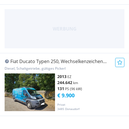
Fiat Ducato Typen 250, Wechselkenzeichen
mit PKW möglich Transporter / Kastenwagen
Diesel, Schaltgetriebe, gültiges Pickerl
2013
EZ
244.642
km
131
PS (96 kW)
€ 9.900
Privat
3485 Donaudorf