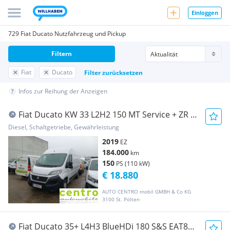
Einloggen
729 Fiat Ducato Nutzfahrzeug und Pickup
Filtern
Fiat
Ducato
Filter zurücksetzen
Infos zur Reihung der Anzeigen
Fiat Ducato KW 33 L2H2 150 MT Service + ZR +
Reifen+57a Neu Transporter / Kastenwagen
Diesel, Schaltgetriebe, Gewährleistung
2019
EZ
184.000
km
150
PS (110 kW)
€ 18.880
AUTO CENTRO mobil GMBH & Co KG
3100 St. Pölten
Fiat Ducato 35+ L4H3 BlueHDi 180 S&S EAT8