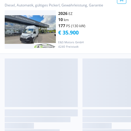
Transporter / Kastenwagen
Diesel, Automatik, gültiges Pickerl, Gewährleistung, Garantie
2026
EZ
10
km
177
PS (130 kW)
€ 35.900
E&S Motors GmbH
4240 Freistadt