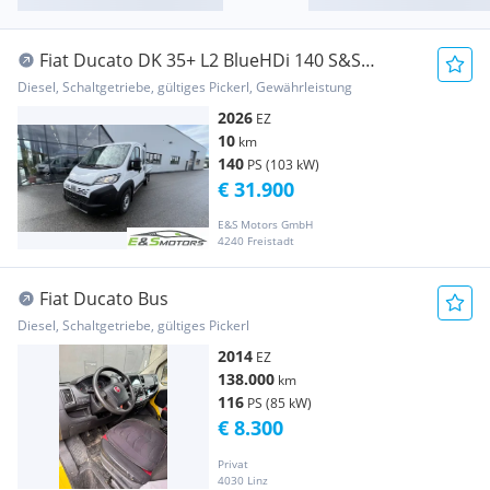
Fiat Ducato DK 35+ L2 BlueHDi 140 S&S
Pritsche
Diesel, Schaltgetriebe, gültiges Pickerl, Gewährleistung
2026
EZ
10
km
140
PS (103 kW)
€ 31.900
E&S Motors GmbH
4240 Freistadt
Fiat Ducato Bus
Diesel, Schaltgetriebe, gültiges Pickerl
2014
EZ
138.000
km
116
PS (85 kW)
€ 8.300
Privat
4030 Linz