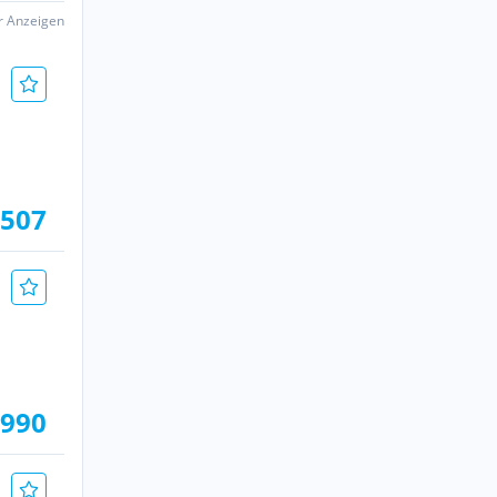
er Anzeigen
.507
.990