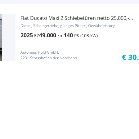
Fiat Ducato Maxi 2 Schiebetüren netto 25.000,-
Transporter / Kastenwagen
Diesel, Schaltgetriebe, gültiges Pickerl, Gewährleistung
2025
49.000
140
EZ
km
PS (103 kW)
Autohaus Hold GmbH.
€ 30
2231 Strasshof an der Nordbahn