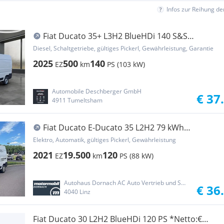
Infos zur Reihung d
Fiat Ducato 35+ L3H2 BlueHDi 140 S&S
Transporter / Kastenwagen
Diesel, Schaltgetriebe, gültiges Pickerl, Gewährleistung, Garantie
2025
500
140
EZ
km
PS (103 kW)
Automobile Deschberger GmbH
€ 37
4911 Tumeltsham
Fiat Ducato E-Ducato 35 L2H2 79 kWh
Transporter / Kastenwagen
Elektro, Automatik, gültiges Pickerl, Gewährleistung
2021
19.500
120
EZ
km
PS (88 kW)
Autohaus Dornach AC Auto Vertrieb und Service GmbH
€ 36
4040 Linz
Fiat Ducato 30 L2H2 BlueHDi 120 PS *Netto:€