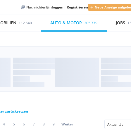
Nachrichten
Einloggen
|
Registrieren
Neue Anzeige aufgeb
OBILIEN
AUTO & MOTOR
JOBS
112.540
205.779
1
ter zurücksetzen
4
5
6
7
8
9
Weiter