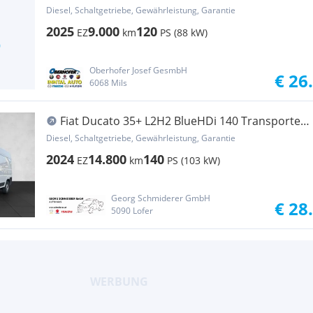
21.990.-* Transporter / Kastenwagen
Diesel, Schaltgetriebe, Gewährleistung, Garantie
2025
9.000
120
EZ
km
PS (88 kW)
Oberhofer Josef GesmbH
€ 26
6068 Mils
Fiat Ducato 35+ L2H2 BlueHDi 140 Transporter
/ Kastenwagen
Diesel, Schaltgetriebe, Gewährleistung, Garantie
2024
14.800
140
EZ
km
PS (103 kW)
Georg Schmiderer GmbH
€ 28
5090 Lofer