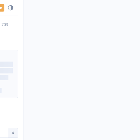
en
5.703