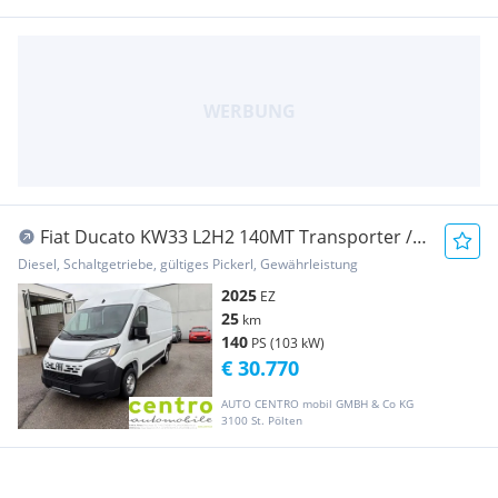
Fiat Ducato KW33 L2H2 140MT Transporter /
Kastenwagen
Diesel, Schaltgetriebe, gültiges Pickerl, Gewährleistung
2025
EZ
25
km
140
PS (103 kW)
€ 30.770
AUTO CENTRO mobil GMBH & Co KG
3100 St. Pölten