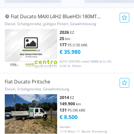
Fiat Ducato MAXI L4H2 BlueHDi 180MT
Schwingsitz Transporter / Kastenwagen
Diesel, Schaltgetriebe, gültiges Pickerl, Gewährleistung
2026
EZ
25
km
177
PS (130 kW)
€ 35.980
AUTO CENTRO mobil GMBH & Co KG
3100 St. Pölten
Fiat Ducato Pritsche
Diesel, Schaltgetriebe, Gewährleistung
2014
EZ
149.900
km
131
PS (96 kW)
€ 8.500
Händler
1110 Wien, 11. Bezirk, Simmering