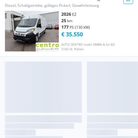
Transporter / Kastenwagen
Diesel, Schaltgetriebe, gültiges Pickerl, Gewährleistung
2026
EZ
25
km
177
PS (130 kW)
€ 35.550
AUTO CENTRO mobil GMBH & Co KG
3100 St. Pölten