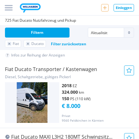
Einloggen
725 Fiat Ducato Nutzfahrzeug und Pickup
Filtern
Fiat
Ducato
Filter zurücksetzen
Infos zur Reihung der Anzeigen
Fiat Ducato Transporter / Kastenwagen
Diesel, Schaltgetriebe, gültiges Pickerl
2018
EZ
324.000
km
150
PS (110 kW)
€ 8.000
Privat
9560 Feldkirchen in Kärnten
Fiat Ducato MAXI L3H2 180MT Schwingsitz