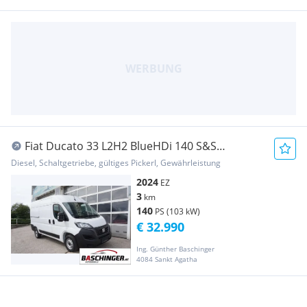
Fiat Ducato 33 L2H2 BlueHDi 140 S&S
Transporter / Kastenwagen
Diesel, Schaltgetriebe, gültiges Pickerl, Gewährleistung
2024
EZ
3
km
140
PS (103 kW)
€ 32.990
Ing. Günther Baschinger
4084 Sankt Agatha