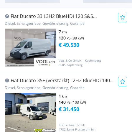
Fiat Ducato 33 L3H2 BlueHDi 120 S&S
Transporter / Kastenwagen
Diesel, Schaltgetriebe, Gewährleistung, Garantie
7
km
120
PS (88 kW)
€ 49.530
Vogl & Co GmbH | Kapfenberg
8605 Kapfenberg
Fiat Ducato 35+ (verstärkt) L2H2 BlueHDi 140
KLIMA*RKAM Transporter / Kastenwagen
Diesel, Schaltgetriebe, Gewährleistung, Garantie
1
km
140
PS (103 kW)
€ 31.450
KFZ Lechner GmbH
4782 Sankt Florian am Inn