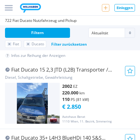
Einloggen
722 Fiat Ducato Nutzfahrzeug und Pickup
Filtern
Fiat
Ducato
Filter zurücksetzen
Infos zur Reihung der Anzeigen
Fiat Ducato 15 2,3 JTD (L2B) Transporter /
Kastenwagen
Diesel, Schaltgetriebe, Gewährleistung
2002
EZ
220.000
km
110
PS (81 kW)
€ 2.850
Autohaus Berat
1110 Wien, 11. Bezirk, Simmering
Fiat Ducato 35+ L4H3 BlueHDi 140 S&S