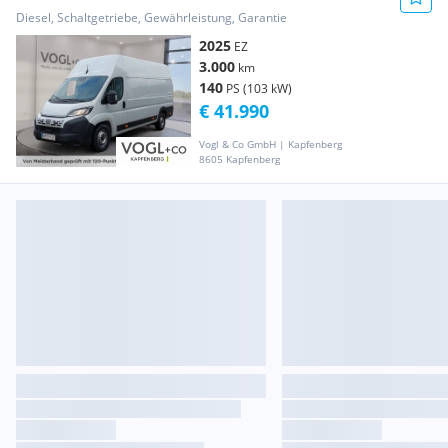
Transporter / Kastenwagen
Diesel, Schaltgetriebe, Gewährleistung, Garantie
2025
EZ
3.000
km
140
PS (103 kW)
€ 41.990
Vogl & Co GmbH | Kapfenberg
8605 Kapfenberg