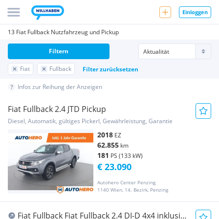
Einloggen
13 Fiat Fullback Nutzfahrzeug und Pickup
Filtern
Fiat
Fullback
Filter zurücksetzen
Infos zur Reihung der Anzeigen
Fiat Fullback 2.4 JTD Pickup
Diesel, Automatik, gültiges Pickerl, Gewährleistung, Garantie
2018
EZ
62.855
km
181
PS (133 kW)
€ 23.090
Autohero Center Penzing
1140 Wien, 14. Bezirk, Penzing
Fiat Fullback Fiat Fullback 2.4 DI-D 4x4 inklusive