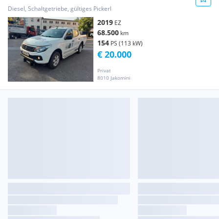
Snoway-Schnee Pickup
Diesel, Schaltgetriebe, gültiges Pickerl
2019
EZ
68.500
km
154
PS (113 kW)
€ 20.000
Privat
8010 Jakomini