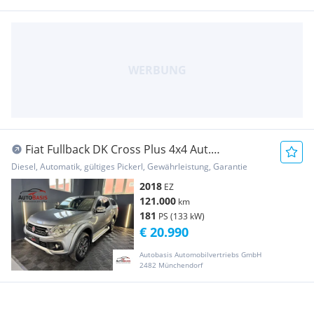
Fiat Fullback DK Cross Plus 4x4 Aut.
1.Besitz/Leder/... Pickup
Diesel, Automatik, gültiges Pickerl, Gewährleistung, Garantie
2018
EZ
121.000
km
181
PS (133 kW)
€ 20.990
Autobasis Automobilvertriebs GmbH
2482 Münchendorf