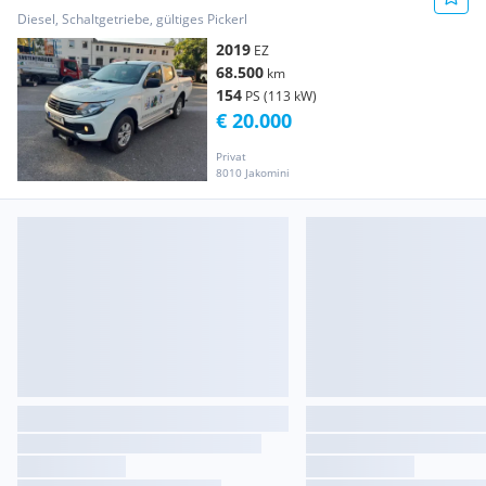
Snoway-Schnee Pickup
Diesel, Schaltgetriebe, gültiges Pickerl
2019
EZ
68.500
km
154
PS (113 kW)
€ 20.000
Privat
8010 Jakomini