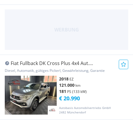
Fiat Fullback DK Cross Plus 4x4 Aut.
1.Besitz/Leder/... Pickup
Diesel, Automatik, gültiges Pickerl, Gewährleistung, Garantie
2018
EZ
121.000
km
181
PS (133 kW)
€ 20.990
Autobasis Automobilvertriebs GmbH
2482 Münchendorf