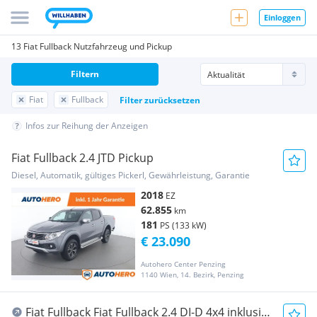
Einloggen
13 Fiat Fullback Nutzfahrzeug und Pickup
Filtern
Fiat
Fullback
Filter zurücksetzen
Infos zur Reihung der Anzeigen
Fiat Fullback 2.4 JTD Pickup
Diesel, Automatik, gültiges Pickerl, Gewährleistung, Garantie
2018
EZ
62.855
km
181
PS (133 kW)
€ 23.090
Autohero Center Penzing
1140 Wien, 14. Bezirk, Penzing
Fiat Fullback Fiat Fullback 2.4 DI-D 4x4 inklusive