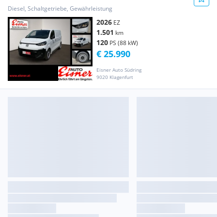
Diesel, Schaltgetriebe, Gewährleistung
2026
EZ
1.501
km
120
PS (88 kW)
€ 25.990
Eisner Auto Südring
9020 Klagenfurt