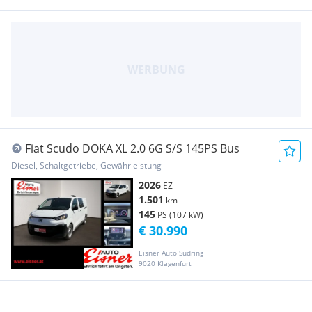
Fiat Scudo DOKA XL 2.0 6G S/S 145PS Bus
Diesel, Schaltgetriebe, Gewährleistung
2026
EZ
1.501
km
145
PS (107 kW)
€ 30.990
Eisner Auto Südring
9020 Klagenfurt