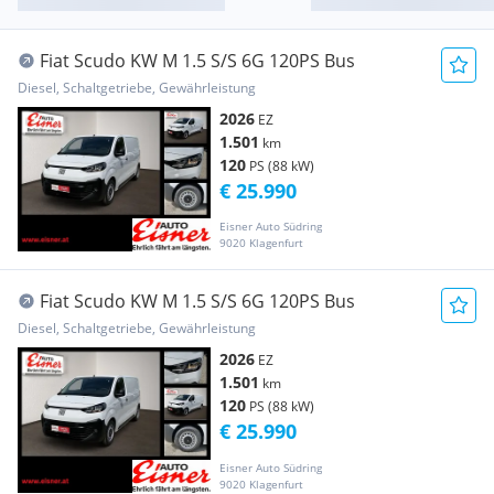
Fiat Scudo KW M 1.5 S/S 6G 120PS Bus
Diesel, Schaltgetriebe, Gewährleistung
2026
EZ
1.501
km
120
PS (88 kW)
€ 25.990
Eisner Auto Südring
9020 Klagenfurt
Fiat Scudo KW M 1.5 S/S 6G 120PS Bus
Diesel, Schaltgetriebe, Gewährleistung
2026
EZ
1.501
km
120
PS (88 kW)
€ 25.990
Eisner Auto Südring
9020 Klagenfurt