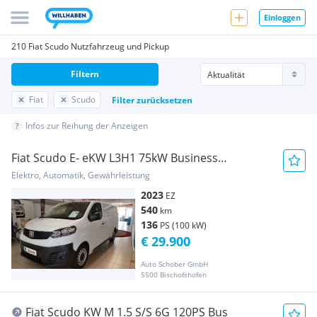
Einloggen
210 Fiat Scudo Nutzfahrzeug und Pickup
Filtern
Fiat
Scudo
Filter zurücksetzen
Infos zur Reihung der Anzeigen
Fiat Scudo E- eKW L3H1 75kW Business
Transporter / Kastenwagen
Elektro, Automatik, Gewährleistung
2023
EZ
540
km
136
PS (100 kW)
€ 29.900
Auto Schober GmbH
5500 Bischofshofen
Fiat Scudo KW M 1.5 S/S 6G 120PS Bus