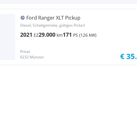
Ford Ranger XLT Pickup
Diesel, Schaltgetriebe, gültiges Pickerl
2021
29.000
171
EZ
km
PS (126 kW)
Privat
€ 35
6232 Münster