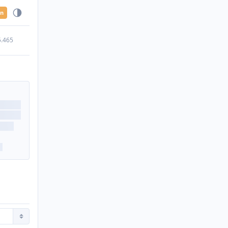
en
5.465