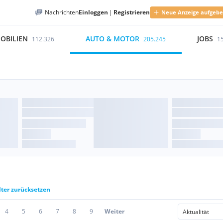
Nachrichten
Einloggen
|
Registrieren
Neue Anzeige aufgeb
OBILIEN
AUTO & MOTOR
JOBS
112.326
205.245
1
lter zurücksetzen
4
5
6
7
8
9
Weiter