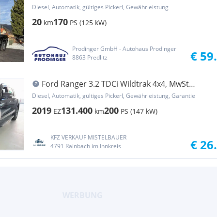
Aut. Pickup
Diesel, Automatik, gültiges Pickerl, Gewährleistung
20
170
km
PS (125 kW)
Prodinger GmbH - Autohaus Prodinger
€ 59
8863 Predlitz
Ford Ranger 3.2 TDCi Wildtrak 4x4, MwSt
ausweisbar, ... Pickup
Diesel, Automatik, gültiges Pickerl, Gewährleistung, Garantie
2019
131.400
200
EZ
km
PS (147 kW)
KFZ VERKAUF MISTELBAUER
€ 26
4791 Rainbach im Innkreis