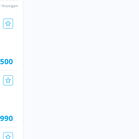
er Anzeigen
.500
.990