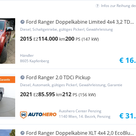
Infos zur Reihung d
Ford Ranger Doppelkabine Limited 4x4 3,2 TDCi
Pickup
Diesel, Schaltgetriebe, gültiges Pickerl, Gewährleistung
2015
114.000
200
EZ
km
PS (147 kW)
Händler
€ 16
8605 Kapfenberg
Ford Ranger 2.0 TDCi Pickup
Diesel, Automatik, gültiges Pickerl, Gewährleistung, Garantie
2021
85.595
212
EZ
km
PS (156 kW)
Autohero Center Penzing
€ 31
1140 Wien, 14. Bezirk, Penzing
Ford Ranger Doppelkabine XLT 4x4 2,0 EcoBlue