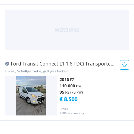
Ford Transit Connect L1 1,6 TDCi Transporter
/ Kastenwagen
Diesel, Schaltgetriebe, gültiges Pickerl
2016
EZ
110.000
km
95
PS (70 kW)
€ 8.500
Privat
2100 Korneuburg