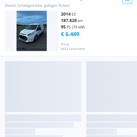
Kastenwagen
Diesel, Schaltgetriebe, gültiges Pickerl
2014
EZ
187.828
km
95
PS (70 kW)
€ 6.449
Privat
8422 Leitersdorf