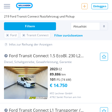
Einloggen
219 Ford Transit Connect Nutzfahrzeug und Pickup
Filtern
Ford
Transit Connect
Filter zurücksetzen
Infos zur Reihung der Anzeigen
Ford Transit Connect 1.5 EcoBl. 230 L2
"KLIMA*W-PAKE... Transporter / Kastenwagen
Diesel, Schaltgetriebe, Gewährleistung, Garantie
2023
EZ
89.886
km
101
PS (74 kW)
€ 14.750
KFZ Lechner GmbH
4782 Sankt Florian am Inn
Ford Transit Connect L1 Transporter /