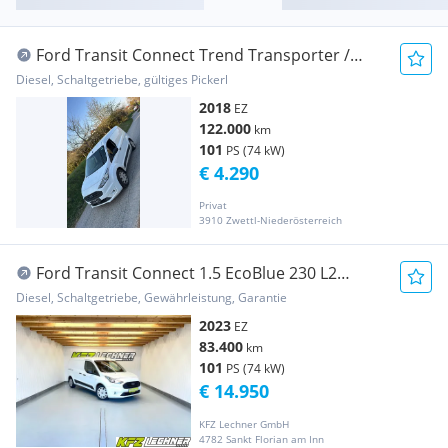
Ford Transit Connect Trend Transporter /
Kastenwagen
Diesel, Schaltgetriebe, gültiges Pickerl
2018
EZ
122.000
km
101
PS (74 kW)
€ 4.290
Privat
3910 Zwettl-Niederösterreich
Ford Transit Connect 1.5 EcoBlue 230 L2
"KLIMA*NAVI* Transporter / Kastenwagen
Diesel, Schaltgetriebe, Gewährleistung, Garantie
2023
EZ
83.400
km
101
PS (74 kW)
€ 14.950
KFZ Lechner GmbH
4782 Sankt Florian am Inn