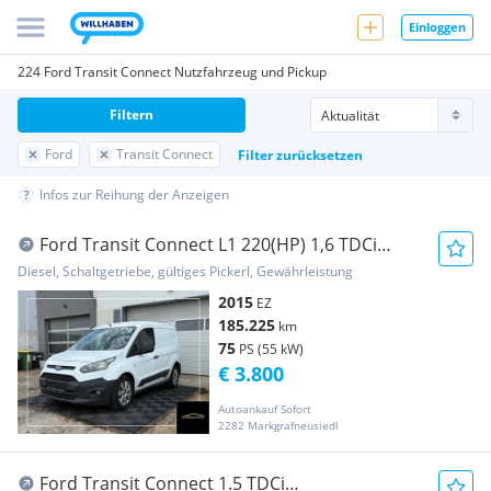
Einloggen
224 Ford Transit Connect Nutzfahrzeug und Pickup
Filtern
Ford
Transit Connect
Filter zurücksetzen
Infos zur Reihung der Anzeigen
Ford Transit Connect L1 220(HP) 1,6 TDCi
Ambiente Transporter / Kastenwagen
Diesel, Schaltgetriebe, gültiges Pickerl, Gewährleistung
2015
EZ
185.225
km
75
PS (55 kW)
€ 3.800
Autoankauf Sofort
2282 Markgrafneusiedl
Ford Transit Connect 1.5 TDCi