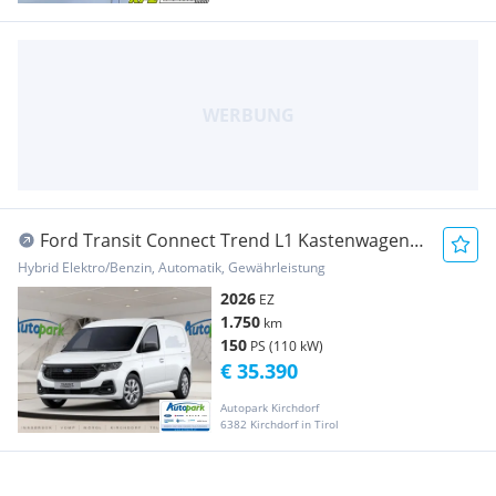
Ford Transit Connect Trend L1 Kastenwagen
Transporter / Kastenwagen
Hybrid Elektro/Benzin, Automatik, Gewährleistung
2026
EZ
1.750
km
150
PS (110 kW)
€ 35.390
Autopark Kirchdorf
6382 Kirchdorf in Tirol