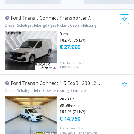
Ford Transit Connect Transporter /
Kastenwagen
Diesel, Schaltgetriebe, gültiges Pickerl, Gewährleistung
0
km
102
PS (75 kW)
€ 27.990
Auto Gerster GmbH
6850 Dornbirn
Ford Transit Connect 1.5 EcoBl. 230 L2
"KLIMA*W-PAKE... Transporter / Kastenwagen
Diesel, Schaltgetriebe, Gewährleistung, Garantie
2023
EZ
89.886
km
101
PS (74 kW)
€ 14.750
KFZ Lechner GmbH
4782 Sankt Florian am Inn