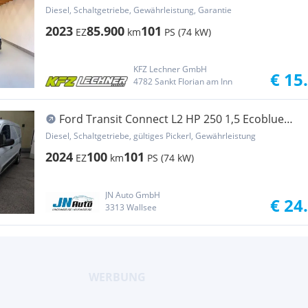
"KLIMA*PDC*USB" Transporter / Kastenwagen
Diesel, Schaltgetriebe, Gewährleistung, Garantie
2023
85.900
101
EZ
km
PS (74 kW)
KFZ Lechner GmbH
€ 15
4782 Sankt Florian am Inn
Ford Transit Connect L2 HP 250 1,5 Ecoblue
Trend Transporter / Kastenwagen
Diesel, Schaltgetriebe, gültiges Pickerl, Gewährleistung
2024
100
101
EZ
km
PS (74 kW)
JN Auto GmbH
€ 24
3313 Wallsee