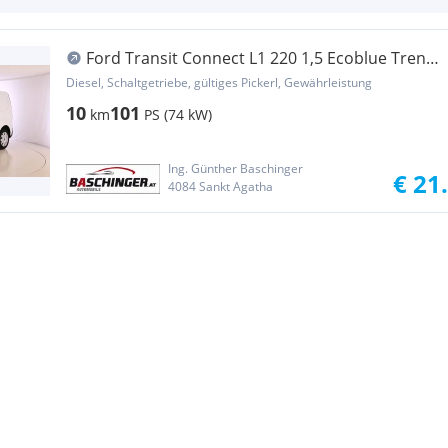
Ford Transit Connect L1 220 1,5 Ecoblue Trend
Transporter / Kastenwagen
Diesel, Schaltgetriebe, gültiges Pickerl, Gewährleistung
10
101
km
PS (74 kW)
Ing. Günther Baschinger
€ 21
4084 Sankt Agatha