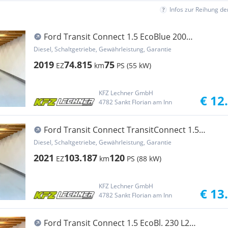
Infos zur Reihung d
Ford Transit Connect 1.5 EcoBlue 200
Transporter / Kastenwagen
Diesel, Schaltgetriebe, Gewährleistung, Garantie
2019
74.815
75
EZ
km
PS (55 kW)
KFZ Lechner GmbH
€ 12
4782 Sankt Florian am Inn
Ford Transit Connect TransitConnect 1.5
EcoBlue 200 ... Transporter / Kastenwagen
Diesel, Schaltgetriebe, Gewährleistung, Garantie
2021
103.187
120
EZ
km
PS (88 kW)
KFZ Lechner GmbH
€ 13
4782 Sankt Florian am Inn
Ford Transit Connect 1.5 EcoBl. 230 L2