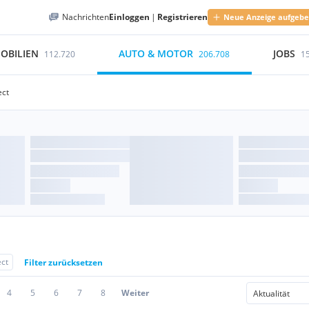
Nachrichten
Einloggen
|
Registrieren
Neue Anzeige aufgeb
OBILIEN
AUTO & MOTOR
JOBS
112.720
206.708
1
ect
ect
Filter zurücksetzen
4
5
6
7
8
Weiter