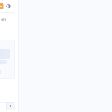
en
5.653