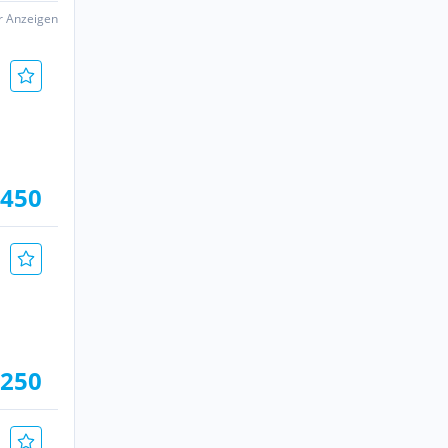
er Anzeigen
.450
.250