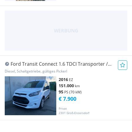
Ford Transit Connect 1.6 TDCI Transporter /
Kastenwagen
Diesel, Schaltgetriebe, gültiges Pickerl
2016
EZ
151.000
km
95
PS (70 kW)
€ 7.900
Privat
2301 Groß-Enzersdorf