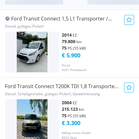
Ford Transit Connect 1,5 L1 Transporter /
Kastenwagen
Diesel, gültiges Pickerl
2014
EZ
79.800
km
75
PS (55 kW)
€ 5.900
Privat
3031 Pressbaum
Ford Transit Connect T200K TDI 1,8 Transporter /
Kastenwagen
Diesel, Schaltgetriebe, gültiges Pickerl, Gewährleistung
2004
EZ
215.123
km
75
PS (55 kW)
€ 3.300
RADap Immo GmbH
8053 Graz