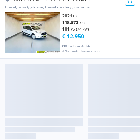
"KLIMA*SITZH*PDC*Be... Transporter /
Diesel, Schaltgetriebe, Gewährleistung, Garantie
Kastenwagen
2021
EZ
118.573
km
101
PS (74 kW)
€ 12.950
KFZ Lechner GmbH
4782 Sankt Florian am Inn