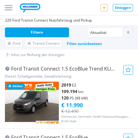
Einloggen
220 Ford Transit Connect Nutzfahrzeug und Pickup
Filtern
Ford
Transit Connect
Filter zurücksetzen
Infos zur Reihung der Anzeigen
Ford Transit Connect 1.5 EcoBlue Trend KLIMA
RADIO PD Transporter / Kastenwagen
Diesel, Schaltgetriebe, Gewährleistung
2019
EZ
Aktion
109.194
km
120
PS (88 kW)
€ 11.990
€ 12.490
Onlinecars Vertriebs GmbH Gebrauchtwagen-Outlet  Werkstätte  Spenglerei  Lackiererei
8143 Dobl
Ford Transit Connect 1.5 EcoBlue